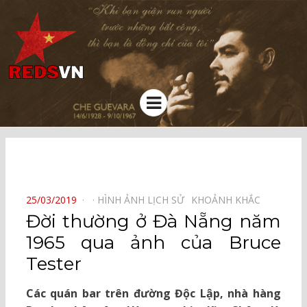
Kênh chia sẻ tri thức cộng đồng
Menu
⠀
POSTED
25/03/2019
HÌNH ẢNH LỊCH SỬ⠀
KHOẢNH KHẮC⠀
ON
Đời thường ở Đà Nẵng năm
1965 qua ảnh của Bruce
Tester
Các quán bar trên đường Độc Lập, nhà hàng