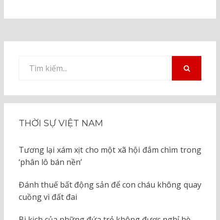
Tìm
kiếm
TÌM
KIẾM
cho:
THỜI SỰ VIỆT NAM
Tương lại xám xịt cho một xã hội đắm chìm trong
‘phân lô bán nền’
Đánh thuế bất động sản để con cháu không quay
cuồng vì đất đai
Bi kịch của những đứa trẻ không được nghỉ hè