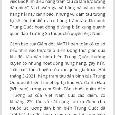
việc Bắc Kinh điều hàng trăm tàu cá làm lực lượng
dân binh”. Vị chuyên gia về hàng hải và an ninh
hàng hải này cảnh báo, những vụ đâm tàu tương
tự sẽ còn tái diễn vì có hàng trăm tàu dân binh
Trung Quốc hoạt động ở vùng biển xung quanh
quần đảo Trường Sa thuộc chủ quyền Việt Nam.
Cảnh báo của Giám đốc AMTI hoàn toàn có cơ sở
nếu nhìn vào thực tế ở Biển Đông thời gian qua
khi đội tàu dân binh biển Trung Quốc thường
xuyên có những hoạt động hung hăng, gây hấn,
“bắt nạt” tàu thuyền của các quốc gia khác. Hồi
tháng 3-2021, hàng trăm tàu dân binh của Trung
Quốc xuất hiện trái phép tại khu vực đá Ba Đầu
(Whitsun) trong cụm Sinh Tồn thuộc quần đảo
Trường Sa của Việt Nam. Lúc cao điểm, có
khoảng 220 tàu vỏ sắt dạng tàu cá được cho
thuộc lực lượng dân binh biển Trung Quốc đã
“kết bè” dàn đội hình hàng ngang tại vùng biển