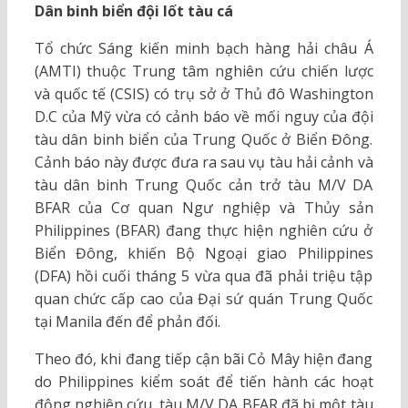
Dân binh biển đội lốt tàu cá
Tổ chức Sáng kiến minh bạch hàng hải châu Á
(AMTI) thuộc Trung tâm nghiên cứu chiến lược
và quốc tế (CSIS) có trụ sở ở Thủ đô Washington
D.C của Mỹ vừa có cảnh báo về mối nguy của đội
tàu dân binh biển của Trung Quốc ở Biển Đông.
Cảnh báo này được đưa ra sau vụ tàu hải cảnh và
tàu dân binh Trung Quốc cản trở tàu M/V DA
BFAR của Cơ quan Ngư nghiệp và Thủy sản
Philippines (BFAR) đang thực hiện nghiên cứu ở
Biển Đông, khiến Bộ Ngoại giao Philippines
(DFA) hồi cuối tháng 5 vừa qua đã phải triệu tập
quan chức cấp cao của Đại sứ quán Trung Quốc
tại Manila đến để phản đối.
Theo đó, khi đang tiếp cận bãi Cỏ Mây hiện đang
do Philippines kiểm soát để tiến hành các hoạt
động nghiên cứu, tàu M/V DA BFAR đã bị một tàu