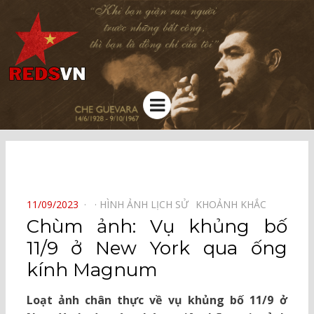
Kênh chia sẻ tri thức cộng đồng
Menu
⠀
POSTED
11/09/2023
HÌNH ẢNH LỊCH SỬ⠀
KHOẢNH KHẮC⠀
ON
Chùm ảnh: Vụ khủng bố
11/9 ở New York qua ống
kính Magnum
Loạt ảnh chân thực về vụ khủng bố 11/9 ở