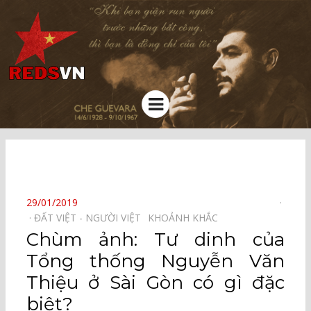
Kênh chia sẻ tri thức cộng đồng
Menu
⠀
POSTED
29/01/2019
ON
ĐẤT VIỆT - NGƯỜI VIỆT⠀
KHOẢNH KHẮC⠀
Chùm ảnh: Tư dinh của
Tổng thống Nguyễn Văn
Thiệu ở Sài Gòn có gì đặc
biệt?