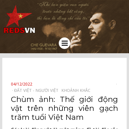
Kênh chia sẻ tri thức cộng đồng
Menu
⠀
POSTED
04/12/2022
ON
ĐẤT VIỆT - NGƯỜI VIỆT⠀
KHOẢNH KHẮC⠀
Chùm ảnh: Thế giới động
vật trên những viên gạch
trăm tuổi Việt Nam