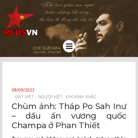
Kênh chia sẻ tri thức cộng đồng
Menu
⠀
POSTED
08/09/2023
ON
ĐẤT VIỆT - NGƯỜI VIỆT⠀
KHOẢNH KHẮC⠀
Chùm ảnh: Tháp Po Sah Inư
– dấu ấn vương quốc
Champa ở Phan Thiết