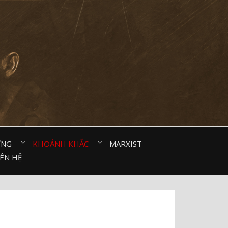
ỜNG⠀
KHOẢNH KHẮC⠀
MARXIST⠀
IÊN HỆ