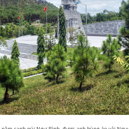
, nằm cạnh núi Ngự Bình, được anh hùng áo vải Ngu