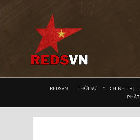
Kênh chia sẻ tri thức cộng đồng
REDSVN
THỜI SỰ⠀
CHÍNH TRỊ⠀
PHẬT