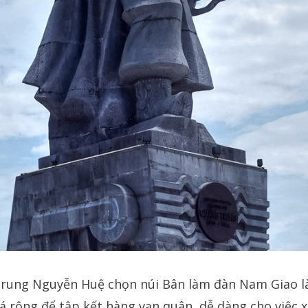
rung Nguyễn Huệ chọn núi Bân làm đàn Nam Giao là
á rộng để tập kết hàng vạn quân, dễ dàng cho việc x