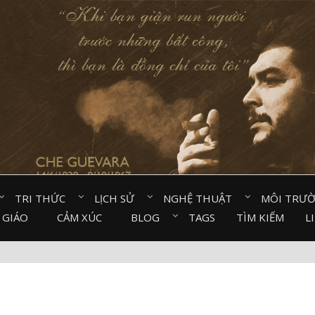
TRI THỨC⠀
LỊCH SỬ⠀
NGHỆ THUẬT⠀
MÔI TRƯ
 GIÁO⠀
CẢM XÚC⠀
BLOG⠀
TAGS
TÌM KIẾM
L