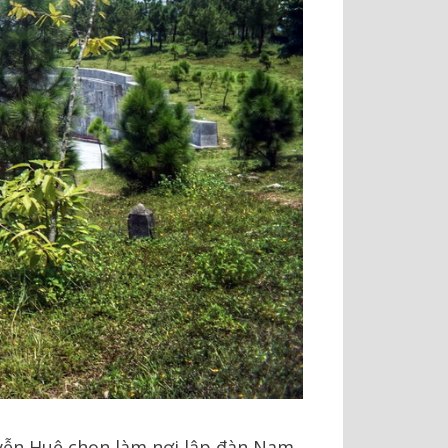
yễn Huệ chọn làm nơi lập đàn Nam