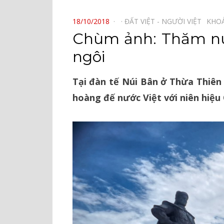
⠀
POSTED
18/10/2018
ĐẤT VIỆT - NGƯỜI VIỆT⠀
KHO
ON
Chùm ảnh: Thăm núi
ngôi
Tại đàn tế Núi Bân ở Thừa Thiên 
hoàng đế nước Việt với niên hiệu 