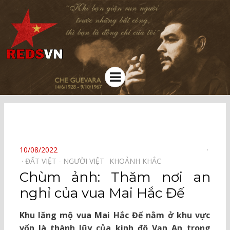
Kênh chia sẻ tri thức cộng đồng
Menu
⠀
POSTED
10/08/2022
ON
ĐẤT VIỆT - NGƯỜI VIỆT⠀
KHOẢNH KHẮC⠀
Chùm ảnh: Thăm nơi an
nghỉ của vua Mai Hắc Đế
Khu lăng mộ vua Mai Hắc Đế nằm ở khu vực
vốn là thành lũy của kinh đô Vạn An trong