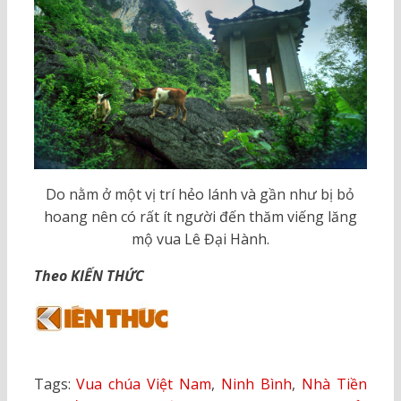
Do nằm ở một vị trí hẻo lánh và gần như bị bỏ
hoang nên có rất ít người đến thăm viếng lăng
mộ vua Lê Đại Hành.
Theo KIẾN THỨC
Tags:
Vua chúa Việt Nam
,
Ninh Bình
,
Nhà Tiền