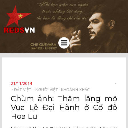
Kênh chia sẻ tri thức cộng đồng
Menu
⠀
POSTED
21/11/2014
ON
ĐẤT VIỆT - NGƯỜI VIỆT⠀
KHOẢNH KHẮC⠀
Chùm ảnh: Thăm lăng mộ
Vua Lê Đại Hành ở Cố đô
Hoa Lư