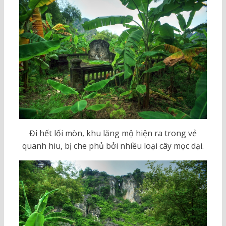
Đi hết lối mòn, khu lăng mộ hiện ra trong vẻ
quanh hiu, bị che phủ bởi nhiều loại cây mọc dại.