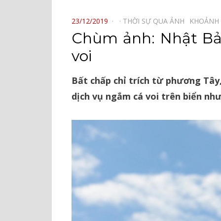
⠀
POSTED
23/12/2019
THỜI SỰ QUA ẢNH⠀
KHOẢNH
ON
Chùm ảnh: Nhật Bản
voi
Bất chấp chỉ trích từ phương Tây,
dịch vụ ngắm cá voi trên biển như