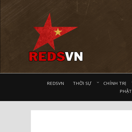
Kênh chia sẻ tri thức cộng đồng
REDSVN
THỜI SỰ⠀
CHÍNH TRỊ⠀
PHẬT