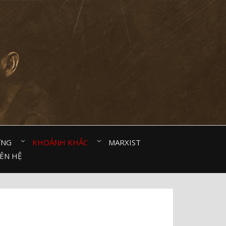
ỜNG⠀
KHOẢNH KHẮC⠀
MARXIST⠀
IÊN HỆ