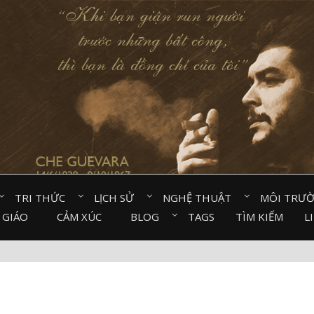
TRI THỨC⠀
LỊCH SỬ⠀
NGHỆ THUẬT⠀
MÔI TRƯ
 GIÁO⠀
CẢM XÚC⠀
BLOG⠀
TAGS
TÌM KIẾM
L