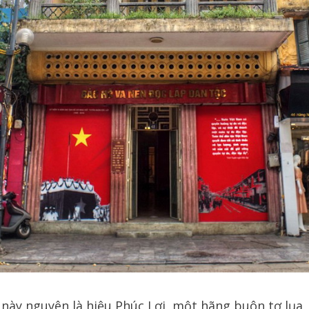
này nguyên là hiệu Phúc Lợi, một hãng buôn tơ lụa, v