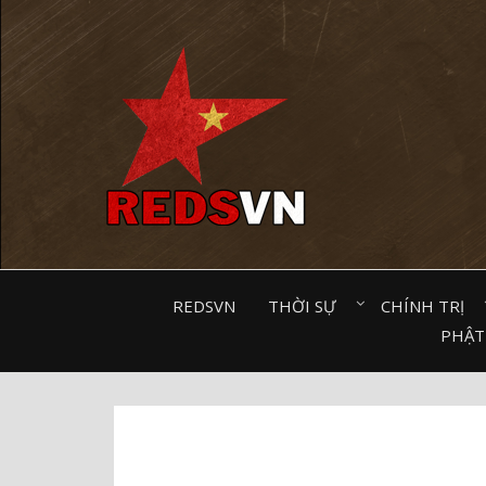
Kênh chia sẻ tri thức cộng đồng
REDSVN
THỜI SỰ⠀
CHÍNH TRỊ⠀
PHẬT