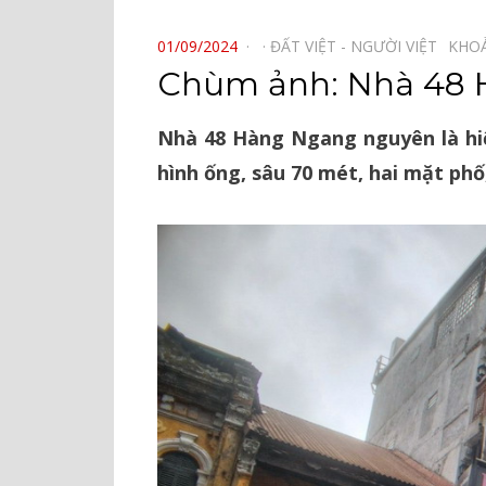
⠀
POSTED
01/09/2024
ĐẤT VIỆT - NGƯỜI VIỆT⠀
KHO
ON
Chùm ảnh: Nhà 48 H
Nhà 48 Hàng Ngang nguyên là hiệ
hình ống, sâu 70 mét, hai mặt phố