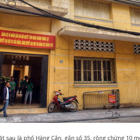
t sau là phố Hàng Cân, gắn số 35, rộng chừng 10 m