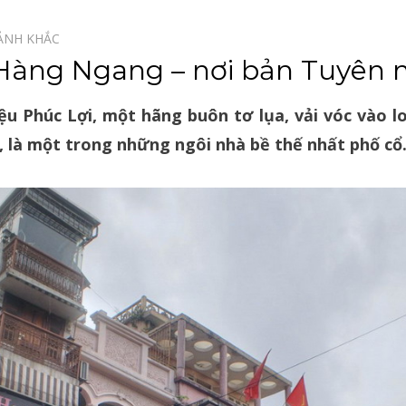
ẢNH KHẮC⠀
àng Ngang – nơi bản Tuyên ng
u Phúc Lợi, một hãng buôn tơ lụa, vải vóc vào lo
, là một trong những ngôi nhà bề thế nhất phố cổ