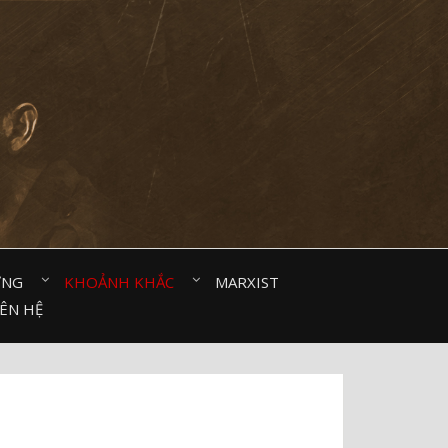
ỜNG⠀
KHOẢNH KHẮC⠀
MARXIST⠀
IÊN HỆ