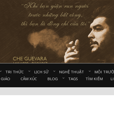
TRI THỨC⠀
LỊCH SỬ⠀
NGHỆ THUẬT⠀
MÔI TRƯ
 GIÁO⠀
CẢM XÚC⠀
BLOG⠀
TAGS
TÌM KIẾM
L