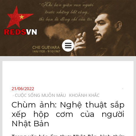
Kênh chia sẻ tri thức cộng đồng
Menu
⠀
POSTED
21/06/2022
ON
CUỘC SỐNG MUÔN MÀU⠀
KHOẢNH KHẮC⠀
Chùm ảnh: Nghệ thuật sắp
xếp hộp cơm của người
Nhật Bản