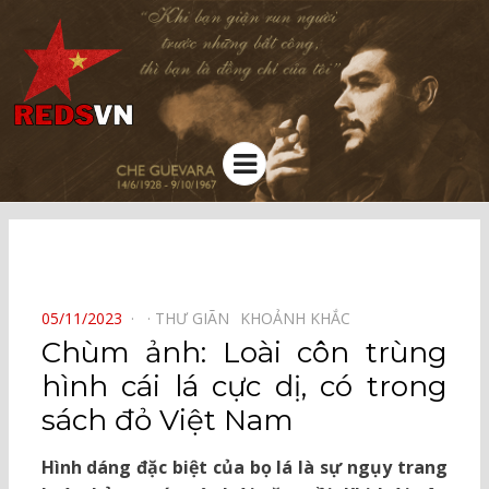
Kênh chia sẻ tri thức cộng đồng
Menu
⠀
POSTED
05/11/2023
THƯ GIÃN⠀
KHOẢNH KHẮC⠀
ON
Chùm ảnh: Loài côn trùng
hình cái lá cực dị, có trong
sách đỏ Việt Nam
Hình dáng đặc biệt của bọ lá là sự ngụy trang