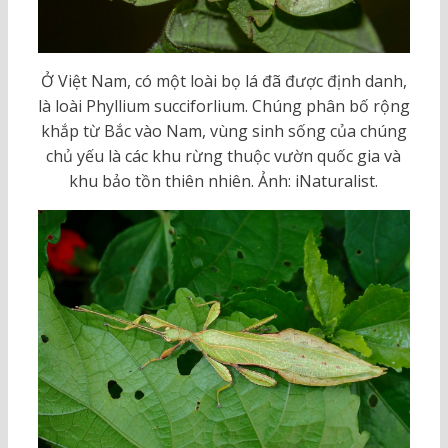
Ở Việt Nam, có một loài bọ lá đã được định danh,
là loài Phyllium succiforlium. Chúng phân bố rộng
khắp từ Bắc vào Nam, vùng sinh sống của chúng
chủ yếu là các khu rừng thuộc vườn quốc gia và
khu bảo tồn thiên nhiên. Ảnh: iNaturalist.