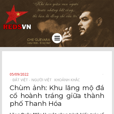
Kênh chia sẻ tri thức cộng đồng
Menu
⠀
POSTED
05/09/2022
ON
ĐẤT VIỆT - NGƯỜI VIỆT⠀
KHOẢNH KHẮC⠀
Chùm ảnh: Khu lăng mộ đá
cổ hoành tráng giữa thành
phố Thanh Hóa