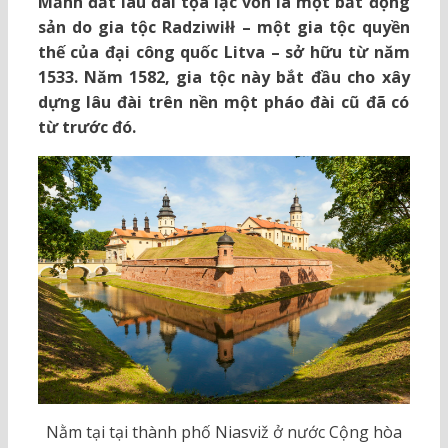
Mảnh đất lâu đài tọa lạc vốn là một bất động
sản do gia tộc Radziwiłł – một gia tộc quyền
thế của đại công quốc Litva – sở hữu từ năm
1533. Năm 1582, gia tộc này bắt đầu cho xây
dựng lâu đài trên nền một pháo đài cũ đã có
từ trước đó.
Nằm tại tại thành phố Niasviž ở nước Cộng hòa