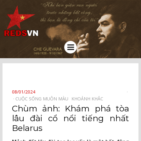
Kênh chia sẻ tri thức cộng đồng
Menu
⠀
POSTED
08/01/2024
ON
CUỘC SỐNG MUÔN MÀU⠀
KHOẢNH KHẮC⠀
Chùm ảnh: Khám phá tòa
lâu đài cổ nổi tiếng nhất
Belarus