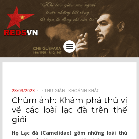
Kênh chia sẻ tri thức cộng đồng
Menu
⠀
POSTED
28/03/2023
THƯ GIÃN⠀
KHOẢNH KHẮC⠀
ON
Chùm ảnh: Khám phá thú vị
về các loài lạc đà trên thế
giới
Họ Lạc đà (Camelidae) gồm những loài thú