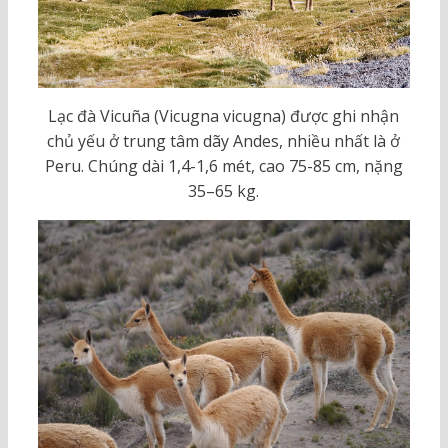
Lạc đà Vicuña (Vicugna vicugna) được ghi nhận
chủ yếu ở trung tâm dãy Andes, nhiều nhất là ở
Peru. Chúng dài 1,4-1,6 mét, cao 75-85 cm, nặng
35–65 kg.