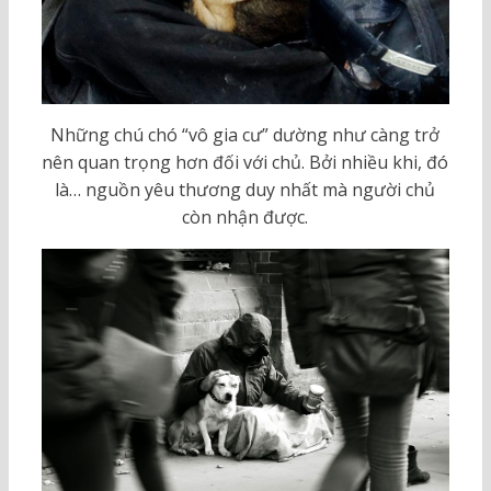
Những chú chó “vô gia cư” dường như càng trở
nên quan trọng hơn đối với chủ. Bởi nhiều khi, đó
là… nguồn yêu thương duy nhất mà người chủ
còn nhận được.