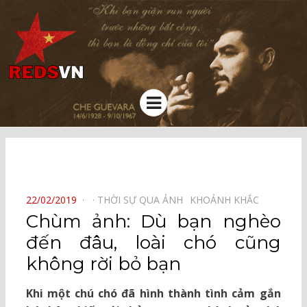
Kênh chia sẻ tri thức cộng đồng
Menu
⠀
POSTED
22/02/2019
THỜI SỰ QUA ẢNH⠀
KHOẢNH KHẮC⠀
ON
Chùm ảnh: Dù bạn nghèo
đến đâu, loài chó cũng
không rời bỏ bạn
Khi một chú chó đã hình thành tình cảm gắn