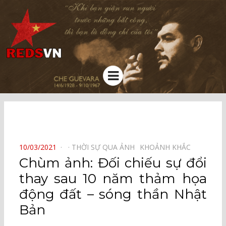
Kênh chia sẻ tri thức cộng đồng
Menu
⠀
POSTED
10/03/2021
THỜI SỰ QUA ẢNH⠀
KHOẢNH KHẮC⠀
ON
Chùm ảnh: Đối chiếu sự đổi
thay sau 10 năm thảm họa
động đất – sóng thần Nhật
Bản