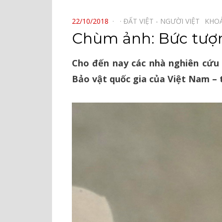
⠀
POSTED
22/10/2018
ĐẤT VIỆT - NGƯỜI VIỆT⠀
KHO
ON
Chùm ảnh: Bức tượng
Cho đến nay các nhà nghiên cứu
Bảo vật quốc gia của Việt Nam – t