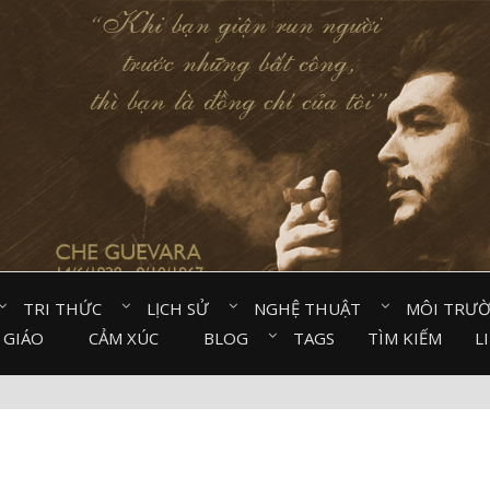
TRI THỨC⠀
LỊCH SỬ⠀
NGHỆ THUẬT⠀
MÔI TRƯ
 GIÁO⠀
CẢM XÚC⠀
BLOG⠀
TAGS
TÌM KIẾM
L