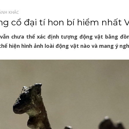
ẢNH KHẮC⠀
 cổ đại tí hon bí hiểm nhất 
 vẫn chưa thể xác định tượng động vật bằng đồ
hể hiện hình ảnh loài động vật nào và mang ý nghĩ