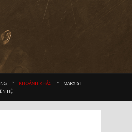
ỜNG⠀
KHOẢNH KHẮC⠀
MARXIST⠀
IÊN HỆ