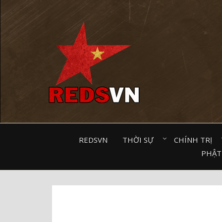
Kênh chia sẻ tri thức cộng đồng
REDSVN
THỜI SỰ⠀
CHÍNH TRỊ⠀
PHẬT