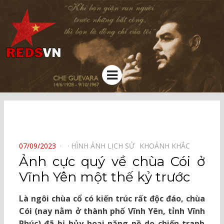
Kênh chia sẻ tri thức cộng đồng
Menu
⠀
POSTED
07/09/2023
HÌNH ẢNH LỊCH SỬ⠀
KHOẢNH KHẮC⠀
ON
Ảnh cực quý về chùa Cói ở
Vĩnh Yên một thế kỷ trước
Là ngôi chùa cổ có kiến trúc rất độc đáo, chùa
Cói (nay nằm ở thành phố Vĩnh Yên, tỉnh Vĩnh
Phúc) đã bị hủy hoại nặng nề do chiến tranh