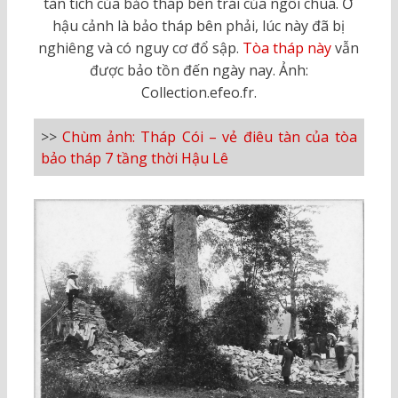
tàn tích của bảo tháp bên trái của ngôi chùa. Ở
hậu cảnh là bảo tháp bên phải, lúc này đã bị
nghiêng và có nguy cơ đổ sập.
Tòa tháp này
vẫn
được bảo tồn đến ngày nay. Ảnh:
Collection.efeo.fr.
>>
Chùm ảnh: Tháp Cói – vẻ điêu tàn của tòa
bảo tháp 7 tầng thời Hậu Lê