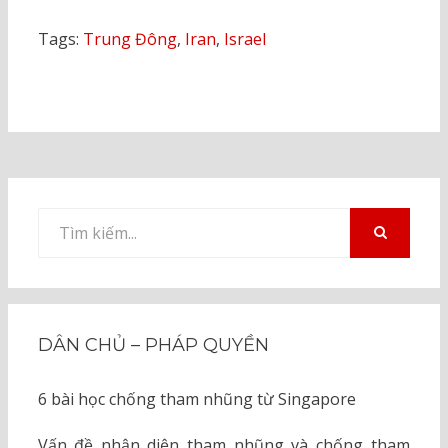
Tags:
Trung Đông
,
Iran
,
Israel
Tìm
kiếm
TÌM
KIẾM
cho:
DÂN CHỦ – PHÁP QUYỀN
6 bài học chống tham nhũng từ Singapore
Vấn đề nhận diện tham nhũng và chống tham