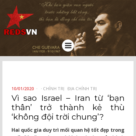
Kênh chia sẻ tri thức cộng đồng
Menu
⠀
POSTED
10/01/2020
CHÍNH TRỊ⠀
ĐỊA CHÍNH TRỊ⠀
ON
Vì sao Israel – Iran từ ‘bạn
thân’ trở thành kẻ thù
‘không đội trời chung’?
Hai quốc gia duy trì mối quan hệ tốt đẹp trong