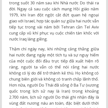
trong suốt 30 năm sau khi Nhà nước Do thái ra
đời. Ngay cả sau cuộc cách mạng Hồi giáo năm
1979, khi Iran đột ngột cắt đứt quan hệ ngoại
giao với Israel, hợp tác quân sự giữa hai nước vẫn
tiếp tục trong vài năm bởi Tehran cần Tel Aviv
cung cấp vũ khí phục vụ cuộc chiến tàn khốc với
nước Iraq láng giềng.
Thậm chí ngày nay, khi những căng thẳng giữa
hai nước đang ngày một tích tụ và sự nguy hiểm
của một cuộc đối đầu trực tiếp đã xuất hiện rõ
ràng, người ta vẫn có thể nói rằng hai nước
không có lý do để trở thành kẻ thù. Họ không có
chung biên giới và không có tranh chấp lãnh thổ.
Hơn nữa, người Do Thái đã sống ở Ba Tư (vương
quốc trong lịch sử nay là Iran) trong khoảng
2.700 năm, lịch sử người Do thái ghi nhận đây là
vùng đất nương náu an toàn, đặc biệt dưới thời