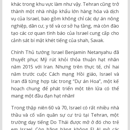
khác trong khu vực làm như vậy. Tehran cũng trở
thành một nhà nhập khẩu lớn hàng hóa và dịch
vụ của Israel, bao gồm không chỉ các dự án nông
nghiệp, dân cư, y tế và cơ sở hạ tầng, mà còn đào
tạo các cơ quan tình báo của Israel cung cấp cho
cảnh sát bí mật khét tiếng của shah, Savak.
Chính Thủ tướng Israel Benjamin Netanyahu đã
thuyết phục Mỹ rút khỏi thỏa thuận hạt nhân
năm 2015 với Iran. Nhưng trên thực tế, chỉ hai
năm trước cuộc Cách mạng Hồi giáo, Israel và
Iran đã từng hợp tác trong “Dự án Hoa”, một kế
hoạch chung để phát triển một tên lửa có thể
mang một đầu đạn hạt nhân!
Trong thập niên 60 và 70, Israel có rất nhiều nhà
thầu và cố vấn quân sự cư trú tại Tehran, một
trường dạy tiếng Do Thái được mở ở đó cho trẻ
em Israel. Còn hãng hàng không El Al mở các