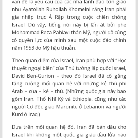
vấn đề là yêu cầu của các nhà lãnh đạo tôn giáo
như Ayatollah Ruhollah Khomeini rằng Iran phải
gia nhập trục Ả Rập trong cuộc chiến chống
Israel. Dù vậy, tiếng nói này bị lấn át bởi phe
Mohammad Reza Pahlavi thân Mỹ, người đã củng
cố quyền lực của mình sau một cuộc đảo chính
năm 1953 do Mỹ hậu thuẫn.
Theo quan điểm của Israel, Iran phù hợp với “Học
thuyết ngoại biên” của Thủ tướng lập quốc Israel,
David Ben-Gurion – theo đó Israel đã cố gắng
tăng cường mối quan hệ với những kẻ thù-phi
Arab – của – kẻ – thù. (Những quốc gia này bao
gồm Iran, Thổ Nhĩ Kỳ và Ethiopia, cũng như các
người Cơ đốc giáo Maronite ở Lebanon và người
Kurd ở Iraq.)
Dựa trên mối quan hệ đó, Iran đã bán dầu cho
Israel khi không một quốc gia giàu dầu lửa nào