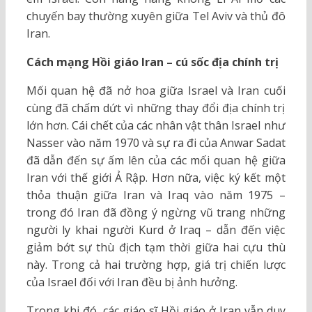
chuyến bay thường xuyên giữa Tel Aviv và thủ đô
Iran.
Cách mạng Hồi giáo Iran – cú sốc địa chính trị
Mối quan hệ đã nở hoa giữa Israel và Iran cuối
cùng đã chấm dứt vì những thay đổi địa chính trị
lớn hơn. Cái chết của các nhân vật thân Israel như
Nasser vào năm 1970 và sự ra đi của Anwar Sadat
đã dẫn đến sự ấm lên của các mối quan hệ giữa
Iran với thế giới Ả Rập. Hơn nữa, việc ký kết một
thỏa thuận giữa Iran và Iraq vào năm 1975 –
trong đó Iran đã đồng ý ngừng vũ trang những
người ly khai người Kurd ở Iraq – dẫn đến việc
giảm bớt sự thù địch tạm thời giữa hai cựu thù
này. Trong cả hai trường hợp, giá trị chiến lược
của Israel đối với Iran đều bị ảnh hưởng.
Trong khi đó, các giáo sĩ Hồi giáo ở Iran vẫn duy