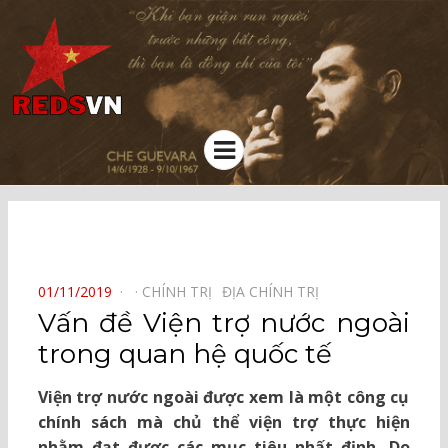
Kênh chia sẻ tri thức cộng đồng
Menu
⠀
POSTED
01/11/2019
CHÍNH TRỊ⠀
ĐỊA CHÍNH TRỊ⠀
ON
Vấn đề Viện trợ nước ngoài
trong quan hệ quốc tế
Viện trợ nước ngoài được xem là một công cụ
chính sách mà chủ thể viện trợ thực hiện
nhằm đạt được các mục tiêu nhất định. Do