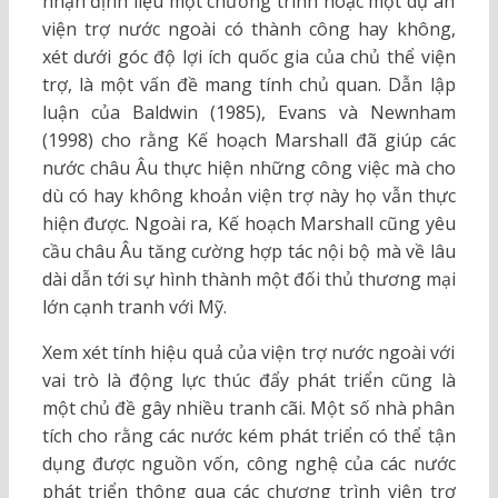
nhận định liệu một chương trình hoặc một dự án
viện trợ nước ngoài có thành công hay không,
xét dưới góc độ lợi ích quốc gia của chủ thể viện
trợ, là một vấn đề mang tính chủ quan. Dẫn lập
luận của Baldwin (1985), Evans và Newnham
(1998) cho rằng Kế hoạch Marshall đã giúp các
nước châu Âu thực hiện những công việc mà cho
dù có hay không khoản viện trợ này họ vẫn thực
hiện được. Ngoài ra, Kế hoạch Marshall cũng yêu
cầu châu Âu tăng cường hợp tác nội bộ mà về lâu
dài dẫn tới sự hình thành một đối thủ thương mại
lớn cạnh tranh với Mỹ.
Xem xét tính hiệu quả của viện trợ nước ngoài với
vai trò là động lực thúc đẩy phát triển cũng là
một chủ đề gây nhiều tranh cãi. Một số nhà phân
tích cho rằng các nước kém phát triển có thể tận
dụng được nguồn vốn, công nghệ của các nước
phát triển thông qua các chương trình viện trợ