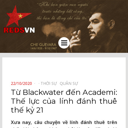
Kênh chia sẻ tri thức cộng đồng
Menu
⠀
POSTED
22/10/2020
THỜI SỰ⠀
QUÂN SỰ⠀
ON
Từ Blackwater đến Academi:
Thế lực của lính đánh thuê
thế kỷ 21
Xưa nay, câu chuyện về lính đánh thuê trên