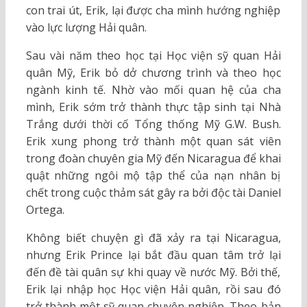
con trai út, Erik, lại được cha mình hướng nghiệp
vào lực lượng Hải quân.
Sau vài năm theo học tại Học viện sỹ quan Hải
quân Mỹ, Erik bỏ dở chương trình và theo học
ngành kinh tế. Nhờ vào mối quan hệ của cha
mình, Erik sớm trở thành thực tập sinh tại Nhà
Trắng dưới thời cố Tổng thống Mỹ G.W. Bush.
Erik xung phong trở thành một quan sát viên
trong đoàn chuyên gia Mỹ đến Nicaragua để khai
quật những ngôi mộ tập thể của nạn nhân bị
chết trong cuộc thảm sát gây ra bởi độc tài Daniel
Ortega.
Không biết chuyện gì đã xảy ra tại Nicaragua,
nhưng Erik Prince lại bắt đầu quan tâm trở lại
đến đề tài quân sự khi quay về nước Mỹ. Bởi thế,
Erik lại nhập học Học viện Hải quân, rồi sau đó
trở thành một sỹ quan chuyên nghiệp. Theo bản