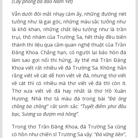
(Cây phong ba đảo Nam Yết)
Vẫn dưới đôi mắt nhạy cảm ấy, những đường nét
tưởng như là gai góc, những màu sắc tưởng như
là khô khan, những chất liệu tưởng như là trần
trụi, thô nhám của Trường Sa, hết thảy đều biến
thành thi liệu qua cảm quan nghệ thuật của Trần
Đăng Khoa. Chẳng hạn, có người lại bảo hòn đá
làm sao gợi nổi thi hứng, ấy thế mà Trần Đăng
Khoa viết rất nhiều về đá Trường Sa. Không hẳn
rằng viết về cát dễ hơn viết về đá, nhưng thơ viết
về cát thì có nhiều mà thơ viết về đá thì còn ít.
Thơ xưa viết về đá hay nhất là thơ Hồ Xuân
Hương. Nhà thơ tả màu đá trong bài
“Đá ông
chồng bà chồng”
rất sinh sắc:
“Tuyết điểm phơ đầu
bạc, Sương sa đượm má hồng”
.
Trong thơ Trần Đăng Khoa, đá Trường Sa cũng
có hồn như chiến sĩ Trường Sa vậy:
“Đá vững bền”
,