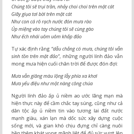
Chúng tôi sẽ trụi trần, nhảy choi choi trên mặt cát
Giãy giụa tơi bời trên mặt cát
Như con cá rô rạch nước đón mưa rào
Úp miệng vào tay chúng tôi sẽ cùng gào
Như ếch nhái uôm uôm khắp đảo
Tự xác định rằng
“dẫu chẳng có mưa, chúng tôi vẫn
sinh tồn trên mặt đảo”
, những người lính đảo vẫn
mong mưa hiện cuối chân trời để được đón đợi:
Mưa vẫn giăng màu lộng lẫy phía xa khơi
Mưa yểu điệu như một nàng công chúa
Người lính đảo ấp ủ niềm ao ước lãng mạn mà
hiện thực này để cầm chắc tay súng, cũng như cả
dân tộc ấp ủ niềm tin vào tương lai đất nước
mạnh giàu, xán lạn mà dốc sức xây dựng cuộc
sống mới, và gian khó chịu đựng chỉ càng nuôi
bền thêm khát vọng mãnh liệt để đủ sức vượt lên