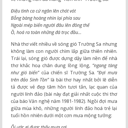
Điệu tình ca cứ ngân lên chót vót
Bỗng bàng hoàng nhìn lại phía sau
Ngoài mép biển người đâu lên đông thế
Ồ, hoá ra toàn những đá trọc đầu…
Nhà thơ viết nhiều về sóng gió Trường Sa nhưng
không làm con người chìm lấp giữa thiên nhiên.
Trái lại, sóng gió được dựng dậy làm nền để nhà
thơ khắc hoạ chân dung lồng lộng,
“ngang tàng
như gió biển”
của chiến sĩ Trường Sa.
“Đợi mưa
trên đảo Sinh Tồn”
là bài thơ hay nhất bởi lẽ diễn
tả được vẻ đẹp tâm hồn tươi tắn, lạc quan của
người lính đảo (bài này đạt giải nhất cuộc thi thơ
của báo Văn nghệ năm 1981-1982). Ngồi đợi mưa
giữa mùa khô, những người lính đảo hoá trẻ lại
tuổi hồn nhiên dưới một cơn mưa mộng tưởng:
Ôi ước gì được thấy mưa rơi