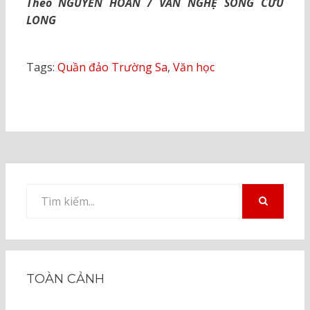
Theo NGUYỄN HOÀN / VĂN NGHỆ SÔNG CỬU
LONG
Tags:
Quần đảo Trường Sa
,
Văn học
Tìm
kiếm
TÌM
KIẾM
cho:
TOÀN CẢNH