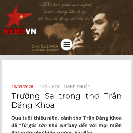
Kênh chia sẻ tri thức cộng đồng
Menu
⠀
POSTED
23/03/2026
VĂN HỌC⠀
NGHỆ THUẬT⠀
ON
Trường Sa trong thơ Trần
Đăng Khoa
Qua tuổi thiếu niên, cánh thơ Trần Đăng Khoa
đã
“Từ góc sân nhà em”
bay đến với mọi miền
đất nước như biên cương, hải đảo.