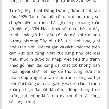
năng ra đời từ thời Lê- Trịnh (thế kỷ XVII- XVIII).
Trường Mỹ thuật Đông Dương được thành lập
năm 1925 đánh dấu một cột mốc quan trọng: sự
chuyển biến từ tranh khắc gỗ dân gian sang khắc
gỗ hiện đại Việt Nam. Khác với quá khứ, từ đây
tranh khắc gỗ bắt đầu có tác giả với các ảnh
hưởng phương Tây như bố cục, hình họa, giải
phẫu tạo hình, luật xa gần và cách khắc thể hiện
cảm xúc qua từng nhát xúc cũng như các loại
mầu, mực in được du nhập. Việc tiêu thụ tranh
khắc gỗ hiện đại cũng đã khác xa: không bán
mua ngoài chợ Tết hay để thờ cúng nữa mà
nhằm đáp ứng nhu cầu chơi tranh trong xã hội
hiện đại thông qua các gallery và triển lãm. Tranh
khắc gỗ hiện đại bắt đầu được đóng khung treo
tường tại phòng khách tư gia cho đến các công
sở sang trọng.