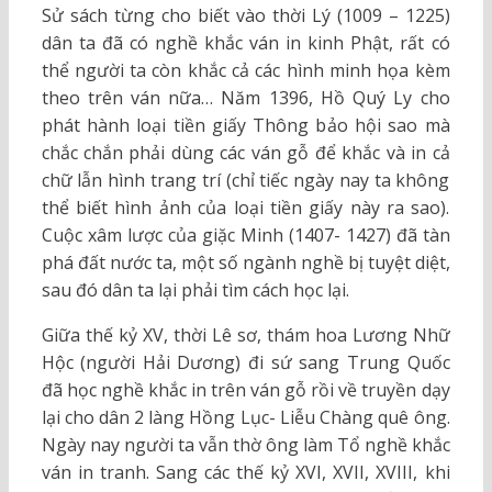
Sử sách từng cho biết vào thời Lý (1009 – 1225)
dân ta đã có nghề khắc ván in kinh Phật, rất có
thể người ta còn khắc cả các hình minh họa kèm
theo trên ván nữa… Năm 1396, Hồ Quý Ly cho
phát hành loại tiền giấy Thông bảo hội sao mà
chắc chắn phải dùng các ván gỗ để khắc và in cả
chữ lẫn hình trang trí (chỉ tiếc ngày nay ta không
thể biết hình ảnh của loại tiền giấy này ra sao).
Cuộc xâm lược của giặc Minh (1407- 1427) đã tàn
phá đất nước ta, một số ngành nghề bị tuyệt diệt,
sau đó dân ta lại phải tìm cách học lại.
Giữa thế kỷ XV, thời Lê sơ, thám hoa Lương Nhữ
Hộc (người Hải Dương) đi sứ sang Trung Quốc
đã học nghề khắc in trên ván gỗ rồi về truyền dạy
lại cho dân 2 làng Hồng Lục- Liễu Chàng quê ông.
Ngày nay người ta vẫn thờ ông làm Tổ nghề khắc
ván in tranh. Sang các thế kỷ XVI, XVII, XVIII, khi