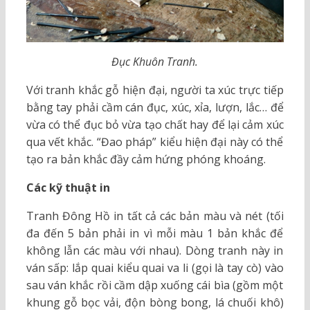
Đục Khuôn Tranh.
Với tranh khắc gỗ hiện đại, người ta xúc trực tiếp
bằng tay phải cầm cán đục, xúc, xỉa, lượn, lắc… để
vừa có thể đục bỏ vừa tạo chất hay để lại cảm xúc
qua vết khắc. “Đao pháp” kiểu hiện đại này có thể
tạo ra bản khắc đầy cảm hứng phóng khoáng.
Các kỹ thuật in
Tranh Đông Hồ in tất cả các bản màu và nét (tối
đa đến 5 bản phải in vì mỗi màu 1 bản khắc để
không lẫn các màu với nhau). Dòng tranh này in
ván sấp: lắp quai kiểu quai va li (gọi là tay cò) vào
sau ván khắc rồi cầm dập xuống cái bìa (gồm một
khung gỗ bọc vải, độn bòng bong, lá chuối khô)