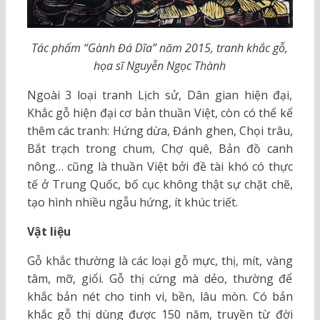
Tác phẩm “Gành Đá Dĩa” năm 2015, tranh khắc gỗ,
họa sĩ Nguyễn Ngọc Thành
Ngoài 3 loại tranh Lịch sử, Dân gian hiện đại,
Khắc gỗ hiện đại cơ bản thuần Việt, còn có thể kể
thêm các tranh: Hứng dừa, Đánh ghen, Chọi trâu,
Bắt trạch trong chum, Chợ quê, Bản đồ canh
nông… cũng là thuần Việt bởi đề tài khó có thực
tế ở Trung Quốc, bố cục không thật sự chặt chẽ,
tạo hình nhiều ngẫu hứng, ít khúc triết.
Vật liệu
Gỗ khắc thường là các loại gỗ mực, thị, mít, vàng
tâm, mỡ, giổi. Gỗ thị cứng mà dẻo, thường để
khắc bản nét cho tinh vi, bền, lâu mòn. Có bản
khắc gỗ thị dùng được 150 năm, truyền từ đời