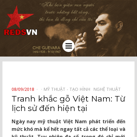
Kênh chia sẻ tri thức cộng đồng
Menu
⠀
POSTED
08/09/2018
MỸ THUẬT - TẠO HÌNH⠀
NGHỆ THUẬT⠀
ON
Tranh khắc gỗ Việt Nam: Từ
lịch sử đến hiện tại
Ngày nay mỹ thuật Việt Nam phát triển đến
mức khó mà kể hết ngay tất cả các thể loại và
kỹ thuật. Tuy nhiên đa số trong đó chỉ mới