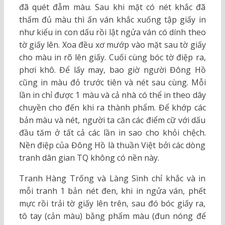
đã quét đẫm màu. Sau khi mặt có nét khắc đã
thấm đủ màu thì ấn ván khắc xuống tập giấy in
như kiểu in con dấu rồi lật ngửa ván có dính theo
tờ giấy lên. Xoa đều xơ mướp vào mặt sau tờ giấy
cho màu in rõ lên giấy. Cuối cùng bóc tờ điệp ra,
phơi khô. Để lấy may, bao giờ người Đông Hồ
cũng in màu đỏ trước tiên và nét sau cùng. Mỗi
lần in chỉ được 1 màu và cả nhà có thể in theo dây
chuyền cho đến khi ra thành phẩm. Để khớp các
bản màu và nét, người ta căn các điểm cữ với dấu
đầu tăm ở tất cả các lần in sao cho khỏi chệch.
Nền điệp của Đông Hồ là thuần Việt bởi các dòng
tranh dân gian TQ không có nền này.
Tranh Hàng Trống và Làng Sình chỉ khắc và in
mỗi tranh 1 bản nét đen, khi in ngửa ván, phết
mực rồi trải tờ giấy lên trên, sau đó bóc giấy ra,
tô tay (cản màu) bằng phẩm màu (đun nóng để