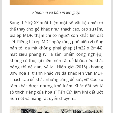
Khuôn in và bản in lên giấy.
Sang thế kỷ XX xuất hiện một số vật liệu mới có
thể thay cho gỗ khắc như: thạch cao, cao su tấm,
bìa ép MDF, thậm chí có người còn khắc lên đất
sét. Riêng bìa ép MDF ngày càng phổ biến vì rộng
bản tối đa mà không phải ghép (1m22 x 2m44),
mặt siêu phẳng (vì là sản phẩm công nghiệp),
không có thớ, lại mềm nên rất dễ khắc, nếu khắc
hỏng thì dễ dán, vá lại. Hiện giờ (2016) khoảng
80% họa sĩ tranh khắc VN đã khắc lên ván MDF.
Thạch cao dễ khắc nhưng cũng dễ sứt, vỡ. Cao su
tấm khắc được nhưng khó kiếm. Khắc đất sét là
sở thích riêng của họa sĩ Tấn Cứ, làm khi đất ướt
nên nét và mảng rất uyển chuyển…