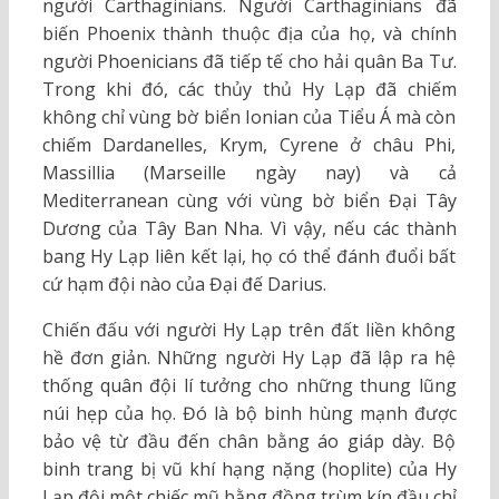
người Carthaginians. Người Carthaginians đã
biến Phoenix thành thuộc địa của họ, và chính
người Phoenicians đã tiếp tế cho hải quân Ba Tư.
Trong khi đó, các thủy thủ Hy Lạp đã chiếm
không chỉ vùng bờ biển Ionian của Tiểu Á mà còn
chiếm Dardanelles, Krym, Cyrene ở châu Phi,
Massillia (Marseille ngày nay) và cả
Mediterranean cùng với vùng bờ biển Đại Tây
Dương của Tây Ban Nha. Vì vậy, nếu các thành
bang Hy Lạp liên kết lại, họ có thể đánh đuổi bất
cứ hạm đội nào của Đại đế Darius.
Chiến đấu với người Hy Lạp trên đất liền không
hề đơn giản. Những người Hy Lạp đã lập ra hệ
thống quân đội lí tưởng cho những thung lũng
núi hẹp của họ. Đó là bộ binh hùng mạnh được
bảo vệ từ đầu đến chân bằng áo giáp dày. Bộ
binh trang bị vũ khí hạng nặng (hoplite) của Hy
Lạp đội một chiếc mũ bằng đồng trùm kín đầu chỉ