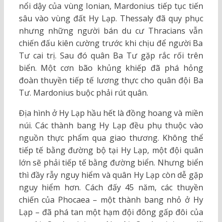
nổi dậy của vùng Ionian, Mardonius tiếp tục tiến
sâu vào vùng đất Hy Lạp. Thessaly đã quy phục
nhưng những người bán du cư Thracians vẫn
chiến đấu kiên cường trước khi chịu để người Ba
Tư cai trị. Sau đó quân Ba Tư gặp rắc rối trên
biển. Một cơn bão khủng khiếp đã phá hỏng
đoàn thuyền tiếp tế lương thực cho quân đội Ba
Tư. Mardonius buộc phải rút quân.
Địa hình ở Hy Lạp hầu hết là đồng hoang và miền
núi. Các thành bang Hy Lạp đều phụ thuộc vào
nguồn thực phẩm qua giao thương. Không thể
tiếp tế bằng đường bộ tại Hy Lạp, một đội quân
lớn sẽ phải tiếp tế bằng đường biển. Nhưng biển
thì đầy rẫy nguy hiểm và quân Hy Lạp còn dễ gặp
nguy hiểm hơn. Cách đấy 45 năm, các thuyền
chiến của Phocaea – một thành bang nhỏ ở Hy
Lạp – đã phá tan một hạm đội đông gấp đôi của