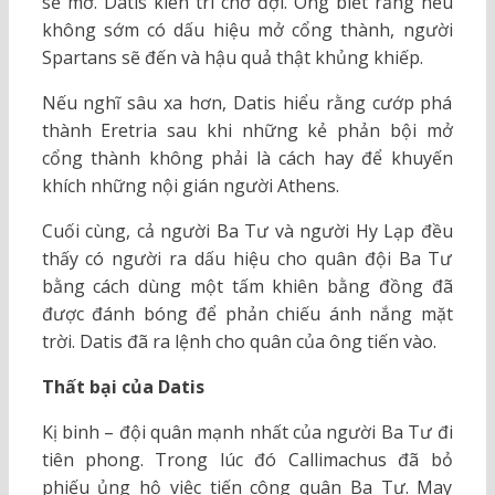
sẽ mở. Datis kiên trì chờ đợi. Ông biết rằng nếu
không sớm có dấu hiệu mở cổng thành, người
Spartans sẽ đến và hậu quả thật khủng khiếp.
Nếu nghĩ sâu xa hơn, Datis hiểu rằng cướp phá
thành Eretria sau khi những kẻ phản bội mở
cổng thành không phải là cách hay để khuyến
khích những nội gián người Athens.
Cuối cùng, cả người Ba Tư và người Hy Lạp đều
thấy có người ra dấu hiệu cho quân đội Ba Tư
bằng cách dùng một tấm khiên bằng đồng đã
được đánh bóng để phản chiếu ánh nắng mặt
trời. Datis đã ra lệnh cho quân của ông tiến vào.
Thất bại của Datis
Kị binh – đội quân mạnh nhất của người Ba Tư đi
tiên phong. Trong lúc đó Callimachus đã bỏ
phiếu ủng hộ việc tiến công quân Ba Tư. May