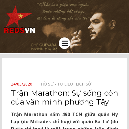
Kênh chia sẻ tri thức cộng đồng
Menu
⠀
POSTED
24/03/2026
HỒ SƠ - TƯ LIỆU⠀
LỊCH SỬ⠀
ON
Trận Marathon: Sự sống còn
của văn minh phương Tây
Trận Marathon năm 490 TCN giữa quân Hy
Lạp (do Mitiades chỉ huy) với quân Ba Tư (do
Datis chỉ huy) là một trong những trận đánh