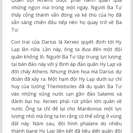
Quân đội Athens buộc phải hành quân qua
những ngọn núi trong một ngày. Người Ba Tư
thấy cổng thành vẫn đóng và kẻ thù của họ đã
sẵn sàng chiến đấu tiếp nên họ quay trở về Ba
Tư.
Con trai của Darius là Xerxes quyết định tới Hy
Lạp lần nữa. Lần này, ông ta đưa đến một đội
quân khổng lồ. Người Ba Tư tập trung lực lượng
tại bán đảo này với ý định áp đảo quân Hy Lạp và
đốt cháy Athens. Nhưng thảm họa mà Darius dự
đoán đã xảy ra. Một hạm đội Hy Lạp dưới sự chỉ
huy của tướng Themistocles đã dụ quân Ba Tư
vào những vũng nước cạn gần đảo Salamis và
đánh bại họ. Xerxes phải rút phần lớn quân về
nước. Ông ta chỉ để lại cho Mardonius một lực
lượng nhỏ mà ông ta tin rằng có thể sống ở vùng
đất này. Năm sau, đội hình phalanx do nhiều
thành bang Hy Lạp liên kết đã tiêu diệt quân đội