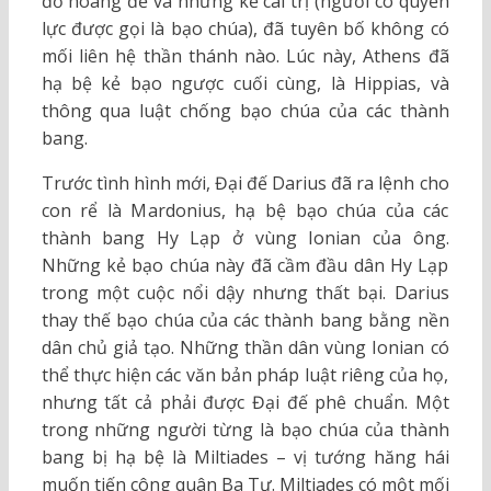
đổ hoàng đế và những kẻ cai trị (người có quyền
lực được gọi là bạo chúa), đã tuyên bố không có
mối liên hệ thần thánh nào. Lúc này, Athens đã
hạ bệ kẻ bạo ngược cuối cùng, là Hippias, và
thông qua luật chống bạo chúa của các thành
bang.
Trước tình hình mới, Đại đế Darius đã ra lệnh cho
con rể là Mardonius, hạ bệ bạo chúa của các
thành bang Hy Lạp ở vùng Ionian của ông.
Những kẻ bạo chúa này đã cầm đầu dân Hy Lạp
trong một cuộc nổi dậy nhưng thất bại. Darius
thay thế bạo chúa của các thành bang bằng nền
dân chủ giả tạo. Những thần dân vùng Ionian có
thể thực hiện các văn bản pháp luật riêng của họ,
nhưng tất cả phải được Đại đế phê chuẩn. Một
trong những người từng là bạo chúa của thành
bang bị hạ bệ là Miltiades – vị tướng hăng hái
muốn tiến công quân Ba Tư. Miltiades có một mối