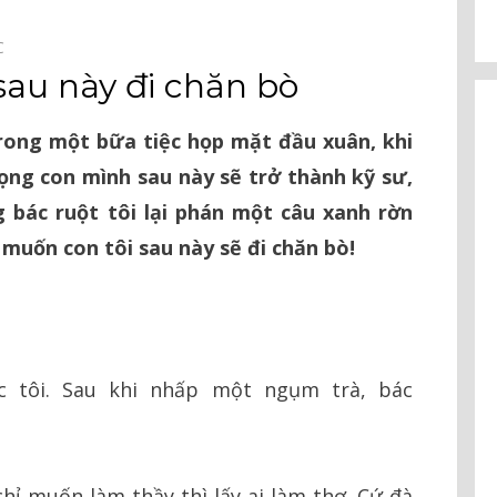
C⠀
sau này đi chăn bò
rong một bữa tiệc họp mặt đầu xuân, khi
ọng con mình sau này sẽ trở thành kỹ sư,
g bác ruột tôi lại phán một câu xanh rờn
muốn con tôi sau này sẽ đi chăn bò!
 tôi. Sau khi nhấp một ngụm trà, bác
ỉ muốn làm thầy thì lấy ai làm thợ. Cứ đà