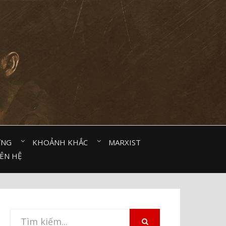
ỜNG⠀
KHOẢNH KHẮC⠀
MARXIST⠀
IÊN HỆ
Tìm