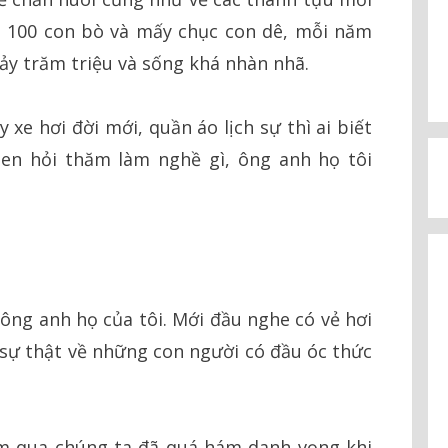
n 100 con bò và mấy chục con dê, mỗi năm
ảy trăm triệu và sống khá nhàn nhã.
 xe hơi đời mới, quần áo lịch sự thì ai biết
uen hỏi thăm làm nghề gì, ông anh họ tôi
 ông anh họ của tôi. Mới đầu nghe có vẻ hơi
à sự thật về những con người có đầu óc thức
ăm qua chúng ta đã quá hám danh vọng khi