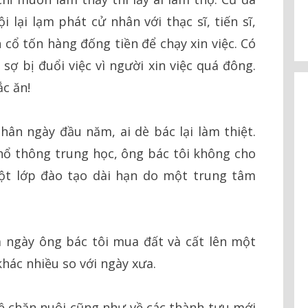
i lại lạm phát cử nhân với thạc
s
ĩ, tiến sĩ,
ên cổ tốn hàng đống tiền để chạy xin việc. Có
 sợ bị đuổi việc vì người xin việc quá đông.
ắc ăn!
nhân ngày đầu năm, ai dè bác lại làm thiệt.
hổ thông trung học, ông bác tôi không cho
ột lớp đào tạo dài hạn do một trung tâm
 ngày ông bác tôi mua đất và cất lên một
khác nhiều so với ngày xưa.
ề chăn nuôi cũng như về các thành tựu mới