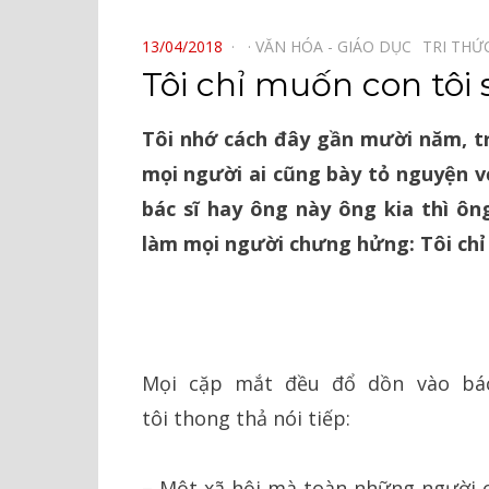
⠀
POSTED
13/04/2018
VĂN HÓA - GIÁO DỤC⠀
TRI THỨ
ON
Tôi chỉ muốn con tôi 
Tôi nhớ cách đây gần mười năm, t
mọi người ai cũng bày tỏ nguyện v
bác sĩ hay ông này ông kia thì ôn
làm mọi người chưng hửng: Tôi chỉ 
Mọi cặp mắt đều đổ dồn vào bác
tôi
thong
thả nói tiếp:
– Một xã hội mà toàn những người ch