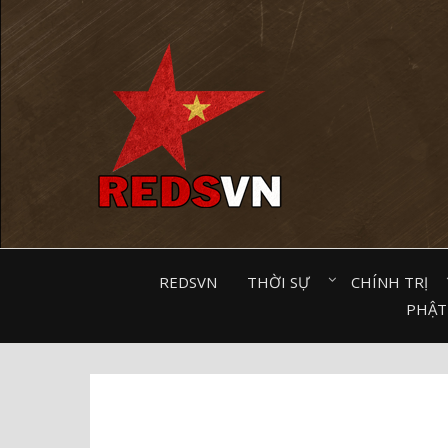
Kênh chia sẻ tri thức cộng đồng
REDSVN
THỜI SỰ⠀
CHÍNH TRỊ⠀
PHẬT