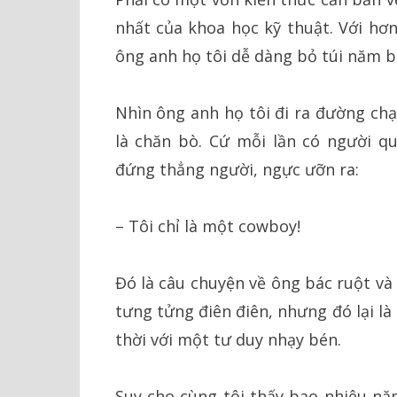
nhất của khoa học kỹ thuật. Với hơ
ông anh họ tôi dễ dàng bỏ túi năm b
Nhìn ông anh họ tôi đi ra đường chạy
là chăn bò. Cứ mỗi lần có người q
đứng thẳng người, ngực ưỡn ra:
– Tôi chỉ là một cowboy!
Đó là câu chuyện về ông bác ruột và
tưng tửng điên điên, nhưng đó lại l
thời với một tư duy nhạy bén.
Suy cho cùng tôi thấy bao nhiêu n