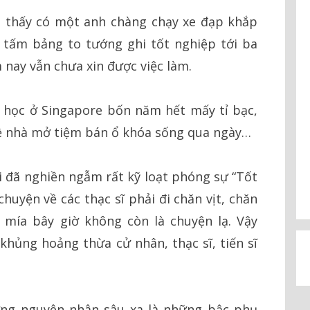
i thấy có một anh chàng chạy xe đạp khắp
 tấm bảng to tướng ghi tốt nghiệp tới ba
nay vẫn chưa xin được việc làm.
u học ở
Singapore
bốn năm hết mấy tỉ bạc,
ề nhà mở tiệm bán ổ khóa sống qua ngày…
ôi đã nghiền ngẫm rất kỹ loạt phóng sự “Tốt
huyện về các thạc sĩ phải đi chăn vịt, chăn
 mía bây giờ không còn là chuyện lạ. Vậy
hủng hoảng thừa cử nhân, thạc sĩ, tiến sĩ
ững nguyên nhân sâu xa là những bậc phụ