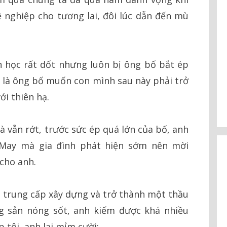
nghiệp cho tương lai, đôi lúc dẫn đến mù
n học rất dốt nhưng luôn bị ông bố bắt ép
ản là ông bố muốn con mình sau này phải trở
i thiên hạ.
à vẫn rớt, trước sức ép quá lớn của bố, anh
. May mà gia đình phát hiện sớm nên mời
 cho anh.
 trung cấp xây dựng và trở thành một thầu
g sản nóng sốt, anh kiếm được khá nhiều
p tôi, anh lại mỉm cười: