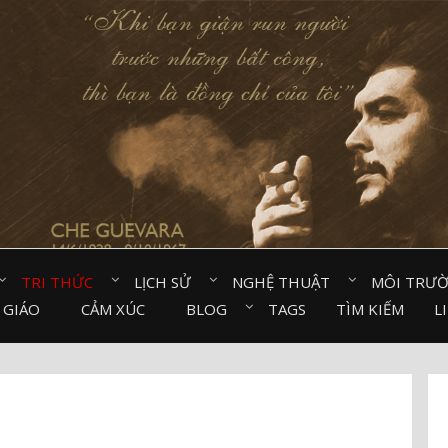
TRI THỨC⠀
LỊCH SỬ⠀
NGHỆ THUẬT⠀
MÔI TRƯ
 GIÁO⠀
CẢM XÚC⠀
BLOG⠀
TAGS
TÌM KIẾM
L