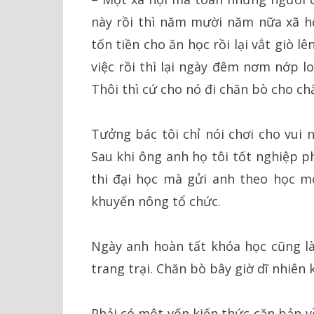
này rồi thì năm mười năm nữa xã hộ
tốn tiền cho ăn học rồi lại vắt giò l
việc rồi thì lại ngày đêm nơm nớp lo
Thôi thì cứ cho nó đi chăn bò cho ch
Tưởng bác tôi chỉ nói chơi cho vui 
Sau khi ông anh họ tôi tốt nghiệp p
thi đại học mà gửi anh theo học m
khuyến nông tổ chức.
Ngày anh hoàn tất khóa học cũng là
trang trại. Chăn bò bây giờ dĩ nhiên 
Phải có một vốn kiến thức căn bản v