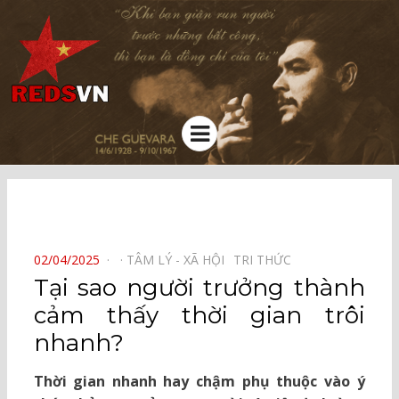
Kênh chia sẻ tri thức cộng đồng
Menu
⠀
POSTED
02/04/2025
TÂM LÝ - XÃ HỘI⠀
TRI THỨC⠀
ON
Tại sao người trưởng thành
cảm thấy thời gian trôi
nhanh?
Thời gian nhanh hay chậm phụ thuộc vào ý