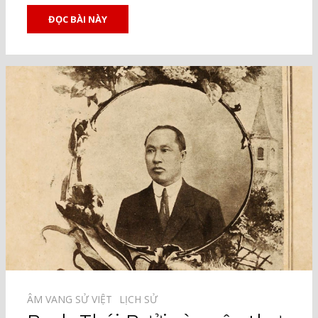
ĐỌC BÀI NÀY
ÂM VANG SỬ VIỆT⠀
LỊCH SỬ⠀