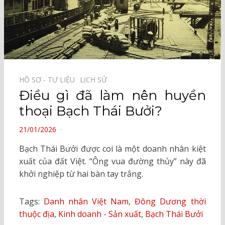
HỒ SƠ - TƯ LIỆU⠀
LỊCH SỬ⠀
Điều gì đã làm nên huyền
thoại Bạch Thái Bưởi?
POSTED
21/01/2026
ON
Bạch Thái Bưởi được coi là một doanh nhân kiệt
xuất của đất Việt. “Ông vua đường thủy” này đã
khởi nghiệp từ hai bàn tay trắng.
Tags:
Danh nhân Việt Nam
,
Đông Dương thời
thuộc địa
,
Kinh doanh - Sản xuất
,
Bạch Thái Bưởi