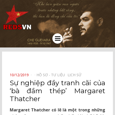
Kênh chia sẻ tri thức cộng đồng
Menu
⠀
POSTED
10/12/2019
HỒ SƠ - TƯ LIỆU⠀
LỊCH SỬ⠀
ON
Sự nghiệp đầy tranh cãi của
‘bà đầm thép’ Margaret
Thatcher
Margaret Thatcher có lẽ là một trong những