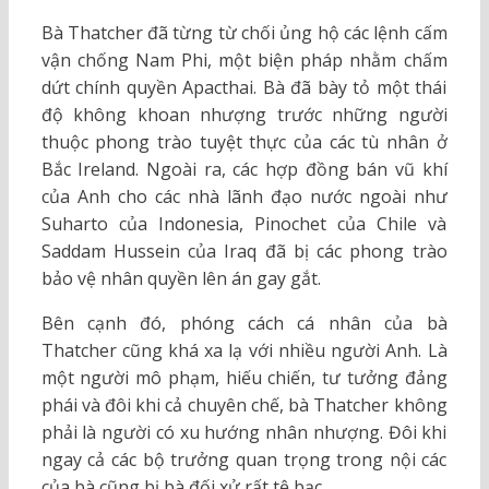
Bà Thatcher đã từng từ chối ủng hộ các lệnh cấm
vận chống Nam Phi, một biện pháp nhằm chấm
dứt chính quyền Apacthai. Bà đã bày tỏ một thái
độ không khoan nhượng trước những người
thuộc phong trào tuyệt thực của các tù nhân ở
Bắc Ireland. Ngoài ra, các hợp đồng bán vũ khí
của Anh cho các nhà lãnh đạo nước ngoài như
Suharto của Indonesia, Pinochet của Chile và
Saddam Hussein của Iraq đã bị các phong trào
bảo vệ nhân quyền lên án gay gắt.
Bên cạnh đó, phóng cách cá nhân của bà
Thatcher cũng khá xa lạ với nhiều người Anh. Là
một người mô phạm, hiếu chiến, tư tưởng đảng
phái và đôi khi cả chuyên chế, bà Thatcher không
phải là người có xu hướng nhân nhượng. Đôi khi
ngay cả các bộ trưởng quan trọng trong nội các
của bà cũng bị bà đối xử rất tệ bạc.