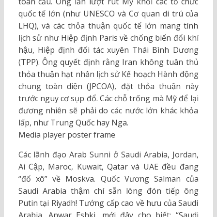
toàn cầu. Ông lần lượt rút Mỹ khỏi các tổ chức
quốc tế lớn (như UNESCO và Cơ quan di trú của
LHQ), và các thỏa thuận quốc tế lớn mang tính
lịch sử như Hiệp định Paris về chống biến đổi khí
hậu, Hiệp định đối tác xuyên Thái Bình Dương
(TPP). Ông quyết định rằng Iran không tuân thủ
thỏa thuận hạt nhân lịch sử Kế hoạch Hành động
chung toàn diện (JPCOA), đặt thỏa thuận này
trước nguy cơ sụp đổ. Các chỗ trống mà Mỹ để lại
đương nhiên sẽ phải do các nước lớn khác khỏa
lấp, như Trung Quốc hay Nga.
Media player poster frame
Các lãnh đạo Arab Sunni ở Saudi Arabia, Jordan,
Ai Cập, Maroc, Kuwait, Qatar và UAE đều đang
“đổ xô” về Moskva. Quốc Vương Salman của
Saudi Arabia thậm chí sẵn lòng đón tiếp ông
Putin tại Riyadh! Tướng cấp cao về hưu của Saudi
Arabia, Anwar Eshki, mới đây cho biết: “Saudi