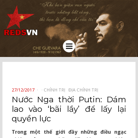
Kênh chia sẻ tri thức cộng đồng
Menu
⠀
POSTED
27/12/2017
CHÍNH TRỊ⠀
ĐỊA CHÍNH TRỊ⠀
ON
Nước Nga thời Putin: Dám
lao vào ‘bãi lầy’ để lấy lại
quyền lực
Trong một thế giới đầy những điều ngạc