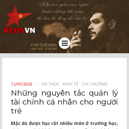
Kênh chia sẻ tri thức cộng đồng
Menu
⠀
POSTED
12/05/2026
TRI THỨC⠀
KINH TẾ - THỊ TRƯỜNG⠀
ON
Những nguyên tắc quản lý
tài chính cá nhân cho người
trẻ
Mặc dù được học rất nhiều môn ở trường học,