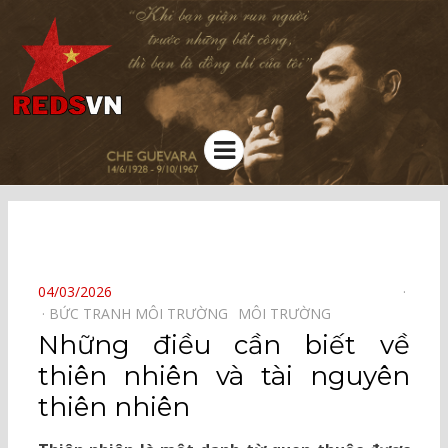
Kênh chia sẻ tri thức cộng đồng
Menu
⠀
POSTED
04/03/2026
ON
BỨC TRANH MÔI TRƯỜNG⠀
MÔI TRƯỜNG⠀
Những điều cần biết về
thiên nhiên và tài nguyên
thiên nhiên