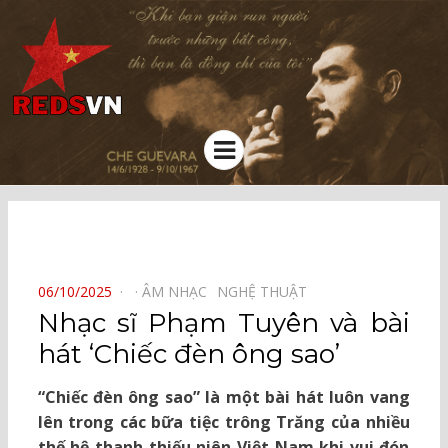
Kênh chia sẻ tri thức cộng đồng
Menu
⠀
POSTED
06/10/2025
ÂM NHẠC⠀
NGHỆ THUẬT⠀
ON
Nhạc sĩ Phạm Tuyên và bài
hát ‘Chiếc đèn ông sao’
“Chiếc đèn ông sao” là một bài hát luôn vang
lên trong các bữa tiệc trông Trăng của nhiều
thế hệ thanh thiếu niên Việt Nam khi vui đón