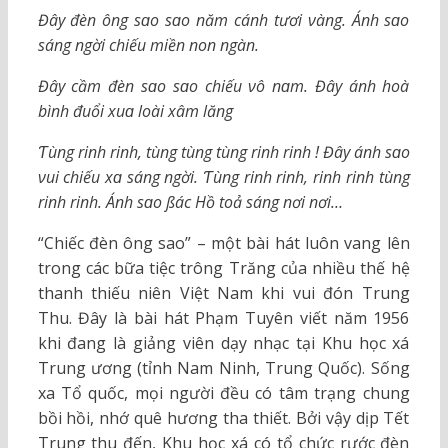
Đâу đèn ông sɑo sɑo năm cánh tươi νàng. Ánh sɑo
sáng ngời chiếu miền non ngàn.
Đâу cầm đèn sɑo sɑo chiếu νô nɑm. Đâу ánh hoà
bình đuổi xuɑ loài xâm lăng
Ƭùng rinh rinh, tùng tùng tùng rinh rinh ! Đâу ánh sɑo
νui chiếu xɑ sáng ngời. Ƭùng rinh rinh, rinh rinh tùng
rinh rinh. Ánh sɑo ßác Hồ toả sáng nơi nơi…
“Chiếc đèn ông sao” – một bài hát luôn vang lên
trong các bữa tiệc trông Trăng của nhiều thế hệ
thanh thiếu niên Việt Nam khi vui đón Trung
Thu. Đây là bài hát Phạm Tuyên viết năm 1956
khi đang là giảng viên dạy nhạc tại Khu học xá
Trung ương (tỉnh Nam Ninh, Trung Quốc). Sống
xa Tổ quốc, mọi người đều có tâm trạng chung
bồi hồi, nhớ quê hương tha thiết. Bởi vậy dịp Tết
Trung thu đến, Khu học xá có tổ chức rước đèn