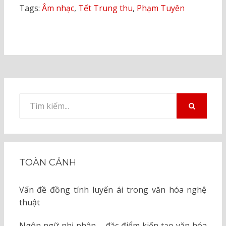
Tags:
Âm nhạc
,
Tết Trung thu
,
Phạm Tuyên
Tìm
kiếm
TÌM
KIẾM
cho:
TOÀN CẢNH
Vấn đề đồng tính luyến ái trong văn hóa nghệ
thuật
Ngôn ngữ nhị phân – đặc điểm kiến tạo văn hóa