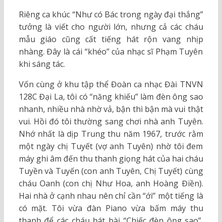
Riêng ca khúc “Như có Bác trong ngày đại thắng”
tưởng là viết cho người lớn, nhưng cả các cháu
mẫu giáo cũng cất tiếng hát rộn vang nhịp
nhàng. Đây là cái “khéo” của nhạc sĩ Phạm Tuyên
khi sáng tác.
Vốn cùng ở khu tập thể Đoàn ca nhạc Đài TNVN
128C Đại La, tôi có “năng khiếu” làm đèn ông sao
nhanh, nhiều nhà nhờ vả, bận thì bận mà vui thật
vui. Hồi đó tôi thường sang chơi nhà anh Tuyên.
Nhớ nhất là dịp Trung thu năm 1967, trước rằm
một ngày chị Tuyết (vợ anh Tuyên) nhờ tôi đem
máy ghi âm đến thu thanh giọng hát của hai cháu
Tuyền và Tuyến (con anh Tuyên, Chị Tuyết) cùng
cháu Oanh (con chị Như Hoa, anh Hoàng Điền).
Hai nhà ở cạnh nhau nên chỉ cần “ới” một tiếng là
có mặt. Tôi vừa đàn Piano vừa bấm máy thu
thanh để các cháu hát bài “Chiếc đèn ông sao”.