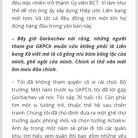
đều mặc nhiên trở thành Ủy viên BCT. Vì làm như
thế dễ cho ông ấy xây dựng Hiệp ước Liên bang
mới hơn. Và tất cả đều đồng tình một khi họ
đứng hàng đầu trong văn bản này.
– Bây giờ Gorbachev nói rằng, những người
tham gia GKPCh muốn cứu không phải là Liên
bang Xô viết mà là cố gắng níu bám bổng lộc của
mình, ghế ngồi của mình. Chính vì thế nên mới
âm mưu đảo chính.
– Tôi đã không tham quyền cố vị cái chức Bộ
trưởng. Một năm trước vụ GKPCh, tôi đã tới gặp
Gorbachev và nói: Tôi sắp 70 tuổi rồi. Cần phải
tìm một vị tướng trẻ, thuộc thế hệ sau chiến
tranh. Chúng tôi đã chủ định đưa ra một ghế thứ
trưởng quốc phòng mới, và chọn tướng Achalov.
Anh ấy trong một năm sẽ phải đi tới các quân
khu, tìm hiểu xem quân đội bao gồm những yếu