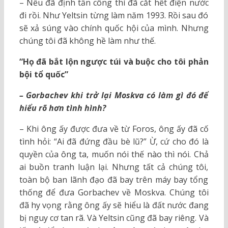
– Nếu đã định tấn công thì đã cắt hết điện nước
đi rồi. Như Yeltsin từng làm năm 1993. Rồi sau đó
sẽ xả súng vào chính quốc hội của mình. Nhưng
chúng tôi đã không hề làm như thế.
“Họ đã bắt lộn ngược túi và buộc cho tôi phản
bội tổ quốc”
– Gorbachev khi trở lại Moskva có làm gì đó để
hiểu rõ hơn tình hình?
– Khi ông ấy được đưa về từ Foros, ông ấy đã cố
tình hỏi: “Ai đã đứng đầu bè lũ?” Ừ, cứ cho đó là
quyền của ông ta, muốn nói thế nào thì nói. Chả
ai buồn tranh luận lại. Nhưng tất cả chúng tôi,
toàn bộ ban lãnh đạo đã bay trên máy bay tổng
thống để đưa Gorbachev về Moskva. Chúng tôi
đã hy vọng rằng ông ấy sẽ hiểu là đất nước đang
bị nguy cơ tan rã. Và Yeltsin cũng đã bay riêng. Và