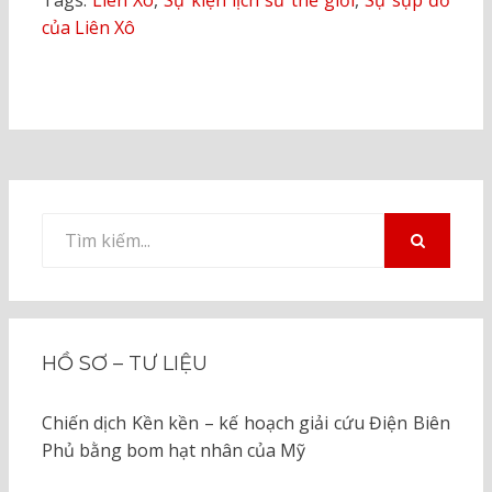
Tags:
Liên Xô
,
Sự kiện lịch sử thế giới
,
Sự sụp đổ
của Liên Xô
Tìm
kiếm
TÌM
KIẾM
cho:
HỒ SƠ – TƯ LIỆU
Chiến dịch Kền kền – kế hoạch giải cứu Điện Biên
Phủ bằng bom hạt nhân của Mỹ