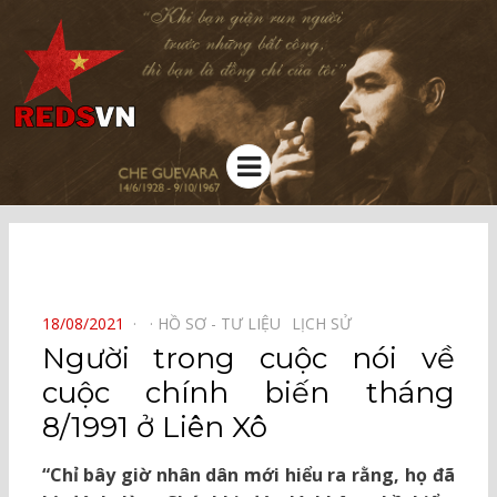
Kênh chia sẻ tri thức cộng đồng
Menu
⠀
POSTED
18/08/2021
HỒ SƠ - TƯ LIỆU⠀
LỊCH SỬ⠀
ON
Người trong cuộc nói về
cuộc chính biến tháng
8/1991 ở Liên Xô
“Chỉ bây giờ nhân dân mới hiểu ra rằng, họ đã