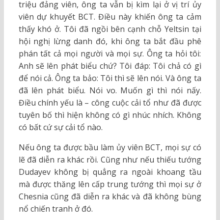
triệu đảng viên, ông ta vẫn bị kìm lại ở vị trí ủy
viên dự khuyết BCT. Điều này khiến ông ta cảm
thấy khó ở. Tôi đã ngồi bên cạnh chỗ Yeltsin tại
hội nghị lừng danh đó, khi ông ta bắt đầu phê
phán tất cả mọi người và mọi sự. Ông ta hỏi tôi:
Anh sẽ lên phát biểu chứ? Tôi đáp: Tôi chả có gì
để nói cả. Ông ta bảo: Tôi thì sẽ lên nói. Và ông ta
đã lên phát biểu. Nói vo. Muốn gì thì nói nấy.
Điều chính yếu là – công cuộc cải tổ như đã được
tuyên bố thì hiện không có gì nhúc nhích. Không
có bất cứ sự cải tổ nào.
Nếu ông ta được bầu làm ủy viên BCT, mọi sự có
lẽ đã diễn ra khác rồi. Cũng như nếu thiếu tướng
Dudayev không bị quẳng ra ngoài khoang tầu
mà được thăng lên cấp trung tướng thì mọi sự ở
Chesnia cũng đã diễn ra khác và đã không bùng
nổ chiến tranh ở đó.