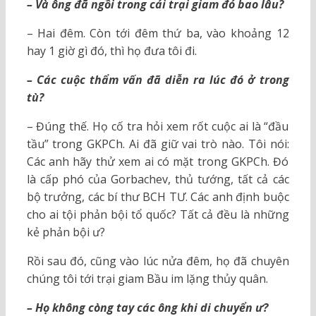
– Và ông đã ngồi trong cái trại giam đó bao lâu?
– Hai đêm. Còn tới đêm thứ ba, vào khoảng 12
hay 1 giờ gì đó, thì họ đưa tôi đi.
– Các cuộc thẩm vấn đã diễn ra lúc đó ở trong
tù?
– Đúng thế. Họ cố tra hỏi xem rốt cuộc ai là “đầu
tầu” trong GKPCh. Ai đã giữ vai trò nào. Tôi nói:
Các anh hãy thử xem ai có mặt trong GKPCh. Đó
là cấp phó của Gorbachev, thủ tướng, tất cả các
bộ trưởng, các bí thư BCH TƯ. Các anh định buộc
cho ai tội phản bội tổ quốc? Tất cả đều là những
kẻ phản bội ư?
Rồi sau đó, cũng vào lúc nửa đêm, họ đã chuyên
chúng tôi tới trại giam Bầu im lặng thủy quân.
– Họ không còng tay các ông khi di chuyển ư?