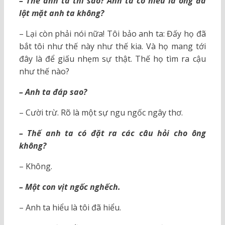
– Thế anh ta thì sao? Anh ta có hiểu là ông đã
lột mặt anh ta không?
– Lại còn phải nói nữa! Tôi bảo anh ta: Đấy họ đã
bắt tôi như thế này như thế kia. Và họ mang tới
đây là để giấu nhẹm sự thật. Thế họ tìm ra cậu
như thế nào?
– Anh ta đáp sao?
– Cười trừ. Rõ là một sự ngu ngốc ngây thơ.
– Thế anh ta có đặt ra các câu hỏi cho ông
không?
– Không.
– Một con vịt ngốc nghếch.
– Anh ta hiểu là tôi đã hiểu.