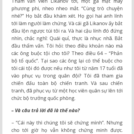
Thẩm vấn viên Likanov tới, một gã mặt mày
phương phi, nheo nheo mắt. “Cùng trò chuyện
nhé?” Họ bắt đầu khám xét. Họ gọi hai anh lính
tới làm người làm chứng. Và cái gã Likanov ấy bắt
đầu lộn ngược túi tôi ra. Và hai cậu lính đó đứng
nhìn, chắc nghĩ: Quái quỉ, thực là nhục nhã. Bắt
đầu thẩm vấn. Tôi hỏi: theo điều khoản nào mà
các ông buộc tội cho tôi? Theo điều 64 – “Phản
bộ tổ quốc”. Tại sao các ông lại có thể buộc cho
tôi cái tội đó được nếu như tôi từ năm 17 tuổi đã
vào phục vụ trong quân đội? Tôi đã tham gia
chiến đấu toàn bộ chiến tranh. Và sau chiến
tranh, đã phục vụ từ một học viên quân sự lên tới
chức bộ trưởng quốc phòng.
– Và câu trả lời đã là thế nào?
– “Cái này thì chúng tôi sẽ chứng mình”. Nhưng
cho tới giờ họ vẫn không chứng minh được.