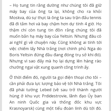
– Họ tung tin rằng dường như chúng tôi đã giữ
máy bay của ông ta lại, không cho ra khỏi
Moskva, dù sự thực là ông ta sau trận đấu tennis
đã đi tắm hơi và bay chậm hơn dự tính 4 giờ. Họ
thậm chí còn tung tin đồn rằng chúng tôi đã
muốn bắn hạ máy bay của Yeltsin. Nhưng đâu có
ai nghĩ gì về chuyện này. Cũng không ai tính tới
việc chiếm lấy Nhà trắng (nơi chính phủ Nga do
Boris Yeltsin đứng đầu đang đóng trụ sở khi đó).
Nhưng vì sao đấy mà họ lại dựng lên hàng rào
chướng ngại vật xung quanh công trình ấy.
Ở thời điểm đó, người ta gọi điện thoại cho tôi –
cần phải đưa lực lượng bảo vệ tới Nhà trắng. Tôi
đã phái tướng Lebed (về sau trở thành người
hùng ở khu vực Prdidestrovie, lãnh đạo Ủy ban
An ninh Quốc gia và thống đốc khu vực
Krasnoyarsk) cùng một tiểu đoàn lính dù tới đó.