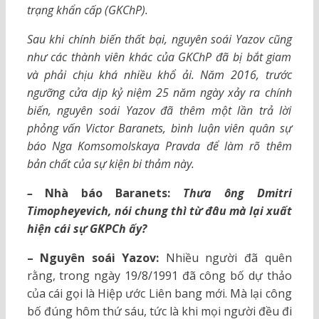
trạng khẩn cấp (GKChP).
Sau khi chính biến thất bại, nguyên soái Yazov cũng
như các thành viên khác của GKChP đã bị bắt giam
và phải chịu khá nhiều khổ ải. Năm 2016, trước
ngưỡng cửa dịp kỷ niệm 25 năm ngày xảy ra chính
biến, nguyên soái Yazov đã thêm một lần trả lời
phỏng vấn Victor Baranets, bình luận viên quân sự
báo Nga Komsomolskaya Pravda để làm rõ thêm
bản chất của sự kiện bi thảm này.
–
Nhà báo Baranets:
Thưa ông Dmitri
Timopheyevich, nói chung thì từ đâu mà lại xuất
hiện cái sự GKPCh ấy?
– Nguyên soái Yazov:
Nhiều người đã quên
rằng, trong ngày 19/8/1991 đã công bố dự thảo
của cái gọi là Hiệp ước Liên bang mới. Mà lại công
bố đúng hôm thứ sáu, tức là khi mọi người đều đi