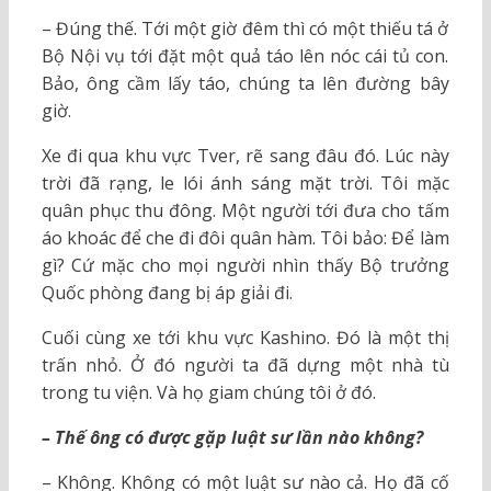
– Đúng thế. Tới một giờ đêm thì có một thiếu tá ở
Bộ Nội vụ tới đặt một quả táo lên nóc cái tủ con.
Bảo, ông cầm lấy táo, chúng ta lên đường bây
giờ.
Xe đi qua khu vực Tver, rẽ sang đâu đó. Lúc này
trời đã rạng, le lói ánh sáng mặt trời. Tôi mặc
quân phục thu đông. Một người tới đưa cho tấm
áo khoác để che đi đôi quân hàm. Tôi bảo: Để làm
gì? Cứ mặc cho mọi người nhìn thấy Bộ trưởng
Quốc phòng đang bị áp giải đi.
Cuối cùng xe tới khu vực Kashino. Đó là một thị
trấn nhỏ. Ở đó người ta đã dựng một nhà tù
trong tu viện. Và họ giam chúng tôi ở đó.
– Thế ông có được gặp luật sư lần nào không?
– Không. Không có một luật sư nào cả. Họ đã cố