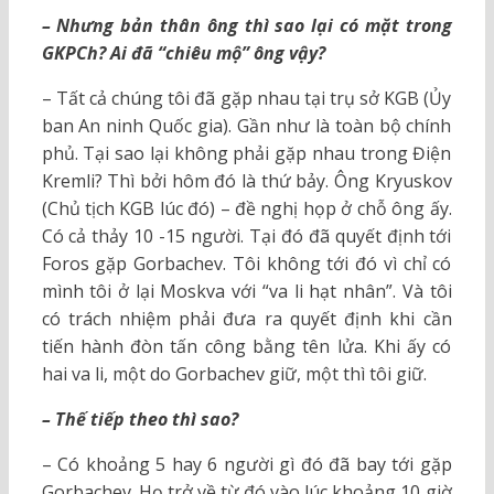
– Nhưng bản thân ông thì sao lại có mặt trong
GKPCh? Ai đã “chiêu mộ” ông vậy?
– Tất cả chúng tôi đã gặp nhau tại trụ sở KGB (Ủy
ban An ninh Quốc gia). Gần như là toàn bộ chính
phủ. Tại sao lại không phải gặp nhau trong Điện
Kremli? Thì bởi hôm đó là thứ bảy. Ông Kryuskov
(Chủ tịch KGB lúc đó) – đề nghị họp ở chỗ ông ấy.
Có cả thảy 10 -15 người. Tại đó đã quyết định tới
Foros gặp Gorbachev. Tôi không tới đó vì chỉ có
mình tôi ở lại Moskva với “va li hạt nhân”. Và tôi
có trách nhiệm phải đưa ra quyết định khi cần
tiến hành đòn tấn công bằng tên lửa. Khi ấy có
hai va li, một do Gorbachev giữ, một thì tôi giữ.
– Thế tiếp theo thì sao?
– Có khoảng 5 hay 6 người gì đó đã bay tới gặp
Gorbachev. Họ trở về từ đó vào lúc khoảng 10 giờ