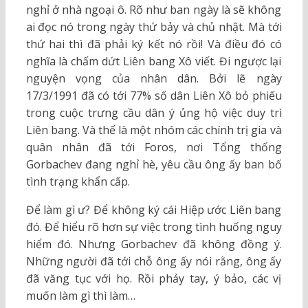
nghỉ ở nhà ngoại ô. Rõ như ban ngày là sẽ không
ai đọc nó trong ngày thứ bảy và chủ nhật. Mà tới
thứ hai thì đã phải ký kết nó rồi! Và điều đó có
nghĩa là chấm dứt Liên bang Xô viết. Đi ngược lại
nguyện vọng của nhân dân. Bởi lẽ ngày
17/3/1991 đã có tới 77% số dân Liên Xô bỏ phiếu
trong cuộc trưng cầu dân ý ủng hộ việc duy trì
Liên bang. Và thế là một nhóm các chính trị gia và
quân nhân đã tới Foros, nơi Tổng thống
Gorbachev đang nghỉ hè, yêu cầu ông ấy ban bố
tình trạng khẩn cấp.
Để làm gì ư? Để không ký cái Hiệp ước Liên bang
đó. Để hiểu rõ hơn sự việc trong tình huống nguy
hiểm đó. Nhưng Gorbachev đã không đồng ý.
Những người đã tới chỗ ông ấy nói rằng, ông ấy
đã văng tục với họ. Rồi phảy tay, ý bảo, các vị
muốn làm gì thì làm…