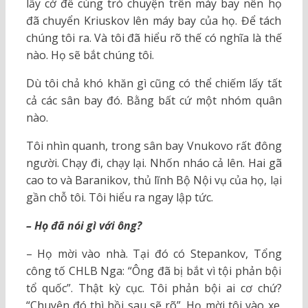
lấy cớ để cùng trò chuyện trên máy bay nên họ
đã chuyển Kriuskov lên máy bay của họ. Để tách
chúng tôi ra. Và tôi đã hiểu rõ thế có nghĩa là thế
nào. Họ sẽ bắt chúng tôi.
Dù tôi chả khó khăn gì cũng có thể chiếm lấy tất
cả các sân bay đó. Bằng bất cứ một nhóm quân
nào.
Tôi nhìn quanh, trong sân bay Vnukovo rất đông
người. Chạy đi, chạy lại. Nhốn nháo cả lên. Hai gã
cao to và Baranikov, thủ lĩnh Bộ Nội vụ của họ, lại
gần chỗ tôi. Tôi hiểu ra ngay lập tức.
– Họ đã nói gì với ông?
– Họ mời vào nhà. Tại đó có Stepankov, Tổng
công tố CHLB Nga: “Ông đã bị bắt vì tội phản bội
tổ quốc”. Thật kỳ cục. Tôi phản bội ai cơ chứ?
“Chuyện đó thì hồi sau sẽ rõ”. Họ mời tôi vào xe.