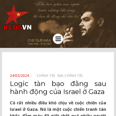
Kênh chia sẻ tri thức cộng đồng
Menu
⠀
POSTED
24/03/2024
CHÍNH TRỊ⠀
ĐỊA CHÍNH TRỊ⠀
ON
Logic tàn bạo đằng sau
hành động của Israel ở Gaza
Có rất nhiều điều khó chịu về cuộc chiến của
Israel ở Gaza. Nó là một cuộc chiến tranh tàn
khốc, đẫm máu đã giết chết quá nhiều người