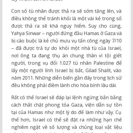
Con số tù nhân được thả ra sẽ sớm tăng lên, và
điều không thể tránh khỏi là một vài kẻ trong số
được thả ra sẽ khá nguy hiểm. Suy cho cùng,
Yahya Sinwar – người đứng đầu Hamas ở Gaza và
bị cáo buộc là kẻ chủ mưu vụ tấn công ngày 7/10
– đã được trả tự do khỏi một nhà tù của Israel,
nơi ông ta đang thụ án chung thân vì tội giết
người, trong vụ đổi 1.027 tù nhân Palestine để
lấy một người lính Israel bị bắt, Gilad Shalit, vào
năm 2011. Những diễn biến gần đây trong lịch sử
đều không phải điềm lành cho hòa bình lâu dài.
Rất có thể Israel sẽ đáp lại lệnh ngừng bắn bằng
cách thắt chặt phong tỏa Gaza, viện dẫn sự tồn
tại của Hamas như một lý do để làm như vậy. Cụ
thể hơn, Israel có thể sẽ đặt ra những hạn chế
nghiêm ngặt về số lượng và chủng loại vật liệu