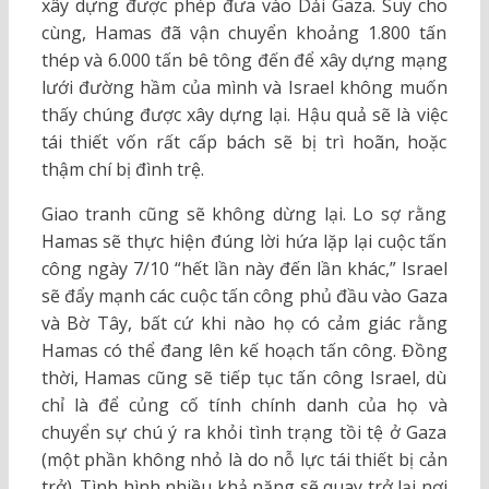
xây dựng được phép đưa vào Dải Gaza. Suy cho
cùng, Hamas đã vận chuyển khoảng 1.800 tấn
thép và 6.000 tấn bê tông đến để xây dựng mạng
lưới đường hầm của mình và Israel không muốn
thấy chúng được xây dựng lại. Hậu quả sẽ là việc
tái thiết vốn rất cấp bách sẽ bị trì hoãn, hoặc
thậm chí bị đình trệ.
Giao tranh cũng sẽ không dừng lại. Lo sợ rằng
Hamas sẽ thực hiện đúng lời hứa lặp lại cuộc tấn
công ngày 7/10 “hết lần này đến lần khác,” Israel
sẽ đẩy mạnh các cuộc tấn công phủ đầu vào Gaza
và Bờ Tây, bất cứ khi nào họ có cảm giác rằng
Hamas có thể đang lên kế hoạch tấn công. Đồng
thời, Hamas cũng sẽ tiếp tục tấn công Israel, dù
chỉ là để củng cố tính chính danh của họ và
chuyển sự chú ý ra khỏi tình trạng tồi tệ ở Gaza
(một phần không nhỏ là do nỗ lực tái thiết bị cản
trở). Tình hình nhiều khả năng sẽ quay trở lại nơi