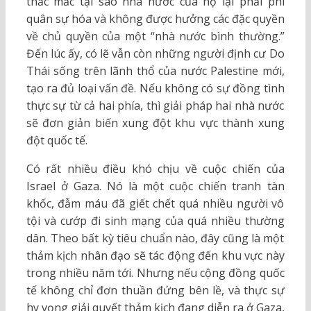
thắc mắc tại sao nhà nước của họ lại phải phi
quân sự hóa và không được hưởng các đặc quyền
về chủ quyền của một “nhà nước bình thường.”
Đến lúc ấy, có lẽ vẫn còn những người định cư Do
Thái sống trên lãnh thổ của nước Palestine mới,
tạo ra đủ loại vấn đề. Nếu không có sự đồng tình
thực sự từ cả hai phía, thì giải pháp hai nhà nước
sẽ đơn giản biến xung đột khu vực thành xung
đột quốc tế.
Có rất nhiều điều khó chịu về cuộc chiến của
Israel ở Gaza. Nó là một cuộc chiến tranh tàn
khốc, đẫm máu đã giết chết quá nhiều người vô
tội và cướp đi sinh mạng của quá nhiều thường
dân. Theo bất kỳ tiêu chuẩn nào, đây cũng là một
thảm kịch nhân đạo sẽ tác động đến khu vực này
trong nhiều năm tới. Nhưng nếu cộng đồng quốc
tế không chỉ đơn thuần đứng bên lề, và thực sự
hy vọng giải quyết thảm kịch đang diễn ra ở Gaza,