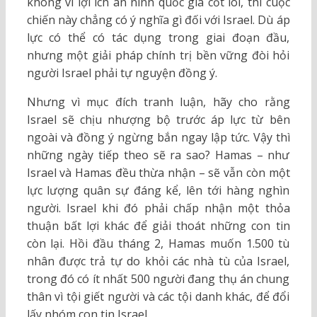
không vì lợi ích an ninh quốc gia cốt lõi, thì cuộc
chiến này chẳng có ý nghĩa gì đối với Israel. Dù áp
lực có thể có tác dụng trong giai đoạn đầu,
nhưng một giải pháp chính trị bền vững đòi hỏi
người Israel phải tự nguyện đồng ý.
Nhưng vì mục đích tranh luận, hãy cho rằng
Israel sẽ chịu nhượng bộ trước áp lực từ bên
ngoài và đồng ý ngừng bắn ngay lập tức. Vậy thì
những ngày tiếp theo sẽ ra sao? Hamas – như
Israel và Hamas đều thừa nhận – sẽ vẫn còn một
lực lượng quân sự đáng kể, lên tới hàng nghìn
người. Israel khi đó phải chấp nhận một thỏa
thuận bất lợi khác để giải thoát những con tin
còn lại. Hồi đầu tháng 2, Hamas muốn 1.500 tù
nhân được trả tự do khỏi các nhà tù của Israel,
trong đó có ít nhất 500 người đang thụ án chung
thân vì tội giết người và các tội danh khác, để đổi
lấy nhóm con tin Israel.