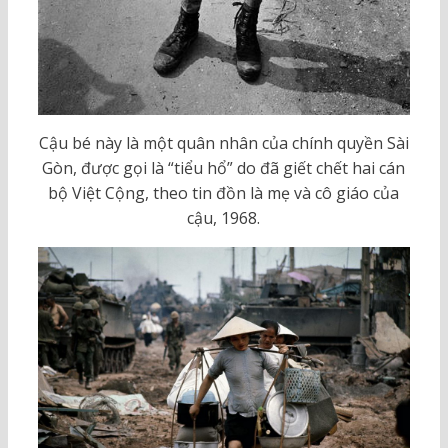
Cậu bé này là một quân nhân của chính quyền Sài
Gòn, được gọi là “tiểu hổ” do đã giết chết hai cán
bộ Việt Cộng, theo tin đồn là mẹ và cô giáo của
cậu, 1968.