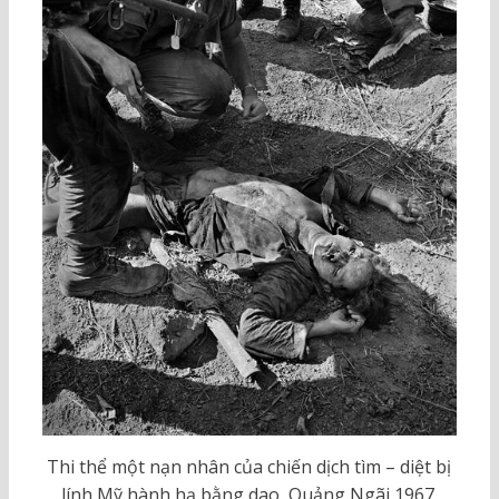
Thi thể một nạn nhân của chiến dịch tìm – diệt bị
lính Mỹ hành hạ bằng dao, Quảng Ngãi 1967.