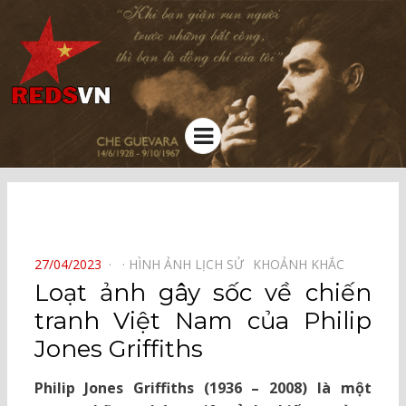
Kênh chia sẻ tri thức cộng đồng
Menu
⠀
POSTED
27/04/2023
HÌNH ẢNH LỊCH SỬ⠀
KHOẢNH KHẮC⠀
ON
Loạt ảnh gây sốc về chiến
tranh Việt Nam của Philip
Jones Griffiths
Philip Jones Griffiths (1936 – 2008) là một