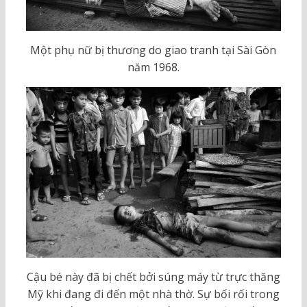
Một phụ nữ bị thương do giao tranh tại Sài Gòn
năm 1968.
Cậu bé này đã bị chết bởi súng máy từ trực thăng
Mỹ khi đang đi đến một nhà thờ. Sự bối rối trong