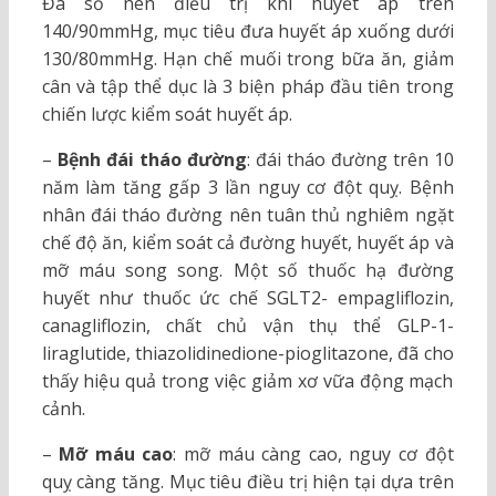
Đa số nên điều trị khi huyết áp trên
140/90mmHg, mục tiêu đưa huyết áp xuống dưới
130/80mmHg. Hạn chế muối trong bữa ăn, giảm
cân và tập thể dục là 3 biện pháp đầu tiên trong
chiến lược kiểm soát huyết áp.
–
Bệnh đái tháo đường
: đái tháo đường trên 10
năm làm tăng gấp 3 lần nguy cơ đột quỵ. Bệnh
nhân đái tháo đường nên tuân thủ nghiêm ngặt
chế độ ăn, kiểm soát cả đường huyết, huyết áp và
mỡ máu song song. Một số thuốc hạ đường
huyết như thuốc ức chế SGLT2- empagliflozin,
canagliflozin, chất chủ vận thụ thể GLP-1-
liraglutide, thiazolidinedione-pioglitazone, đã cho
thấy hiệu quả trong việc giảm xơ vữa động mạch
cảnh.
–
Mỡ máu cao
: mỡ máu càng cao, nguy cơ đột
quỵ càng tăng. Mục tiêu điều trị hiện tại dựa trên