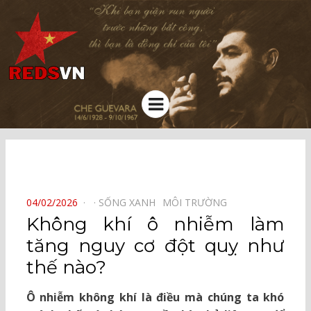
Kênh chia sẻ tri thức cộng đồng
Menu
⠀
POSTED
04/02/2026
SỐNG XANH⠀
MÔI TRƯỜNG⠀
ON
Không khí ô nhiễm làm
tăng nguy cơ đột quỵ như
thế nào?
Ô nhiễm không khí là điều mà chúng ta khó