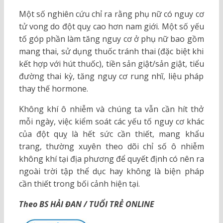
Một số nghiên cứu chỉ ra rằng phụ nữ có nguy cơ
tử vong do đột quỵ cao hơn nam giới. Một số yếu
tố góp phần làm tăng nguy cơ ở phụ nữ bao gồm
mang thai, sử dụng thuốc tránh thai (đặc biệt khi
kết hợp với hút thuốc), tiền sản giật/sản giật, tiểu
đường thai kỳ, tăng nguy cơ rung nhĩ, liệu pháp
thay thế hormone.
Không khí ô nhiễm và chúng ta vẫn cần hít thở
mỗi ngày, việc kiểm soát các yếu tố nguy cơ khác
của đột quỵ là hết sức cần thiết, mang khẩu
trang, thường xuyên theo dõi chỉ số ô nhiễm
không khí tại địa phương để quyết định có nên ra
ngoài trời tập thể dục hay không là biện pháp
cần thiết trong bối cảnh hiện tại.
Theo BS HẢI ĐAN / TUỔI TRẺ ONLINE