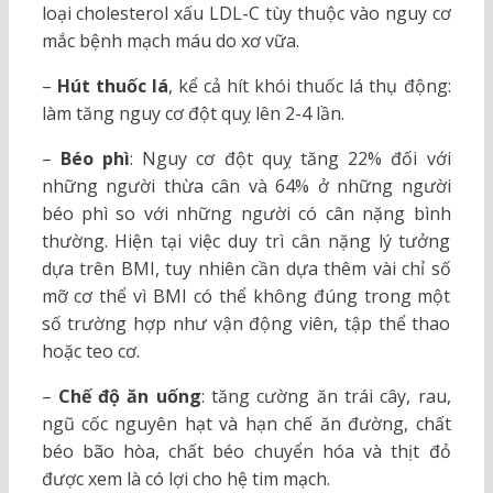
loại cholesterol xấu LDL-C tùy thuộc vào nguy cơ
mắc bệnh mạch máu do xơ vữa.
–
Hút thuốc lá
, kể cả hít khói thuốc lá thụ động:
làm tăng nguy cơ đột quỵ lên 2-4 lần.
–
Béo phì
: Nguy cơ đột quỵ tăng 22% đối với
những người thừa cân và 64% ở những người
béo phì so với những người có cân nặng bình
thường. Hiện tại việc duy trì cân nặng lý tưởng
dựa trên BMI, tuy nhiên cần dựa thêm vài chỉ số
mỡ cơ thể vì BMI có thể không đúng trong một
số trường hợp như vận động viên, tập thể thao
hoặc teo cơ.
–
Chế độ ăn uống
: tăng cường ăn trái cây, rau,
ngũ cốc nguyên hạt và hạn chế ăn đường, chất
béo bão hòa, chất béo chuyển hóa và thịt đỏ
được xem là có lợi cho hệ tim mạch.