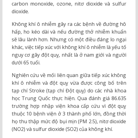
carbon monoxide, ozone, nitơ dioxide và sulfur
dioxide.
Không khí ô nhiễm gây ra các bệnh về đường hô
hấp, ho kéo dài và nếu đường thở nhiễm khuẩn
sẽ lâu lành hơn. Nhưng có một điều đáng lo ngại
khác, việc tiếp xúc với không khí ô nhiễm là yếu tố
nguy cơ gây đột quỵ, nhất là ở nam giới và người
dưới 65 tuổi.
Nghiên cứu về mối liên quan giữa tiếp xúc không
khí ô nhiễm và đột quỵ vừa được công bố trên
tạp chí Stroke (tạp chí Đột quỵ) do các nhà khoa
học Trung Quốc thực hiện. Qua đánh giá 86.635
trường hợp nhập viện khoa cấp cứu vì đột quỵ
thuộc 10 bệnh viện ở 3 thành phố lớn, đồng thời
họ thu thập mức độ bụi mịn (PM 2.5), nitơ dioxide
(NO2) và sulfur dioxide (SO2) của không khí.