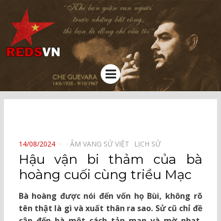
Kênh chia sẻ tri thức cộng đồng
Menu
⠀
POSTED
14/08/2024
ÂM VANG SỬ VIỆT⠀
LỊCH SỬ⠀
ON
Hậu vận bi thảm của bà
hoàng cuối cùng triều Mạc
Bà hoàng được nói đến vốn họ Bùi, không rõ
tên thật là gì và xuất thân ra sao. Sử cũ chỉ đề
cập đến bà một cách tản mạn và mờ nhạt,