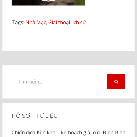
Tags:
Nhà Mạc
,
Giai thoại lịch sử
Tìm
kiếm
TÌM
KIẾM
cho:
HỒ SƠ – TƯ LIỆU
Chiến dịch Kền kền – kế hoạch giải cứu Điện Biên