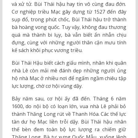
và xử tử. Bùi Thái hậu hay tin vô cùng đau đớn.
Cơ nghiệp triều Mạc gây dựng từ 1527 đến đây
sụp đổ, trong phút chốc, Bùi Thái hậu trở thành
bà hoàng vong quốc. Tuy vậy, không đau thương
quá mà thành bi lụy, bà vẫn biết ẩn nhẫn chịu
đựng, cùng với những người thân cận mưu tính
kế sách khôi phục vương triều.
Bùi Thái Hậu biết cách giấu mình, nhân khi quân
nhà Lê còn mải mê đánh dẹp những người ủng
hộ nhà Mạc ở nhiều nơi để ngấm ngầm chiêu tập
lực lượng, chờ cơ hội vùng dậy.
Bảy năm sau, cơ hội ấy đã đến. Tháng 6 năm
1600, do nội bộ có loạn lớn, vua nhà Lê phải bỏ
thành Thăng Long rút về Thanh Hóa. Các thế lực
tàn dư họ Mạc liền trỗi dậy. Bùi Thái hậu nhân
thế bèn đem toàn bộ lực lượng ra chiếm giữ
Thăng Long. Bà tự xưng Quốc Mẫu, xuống lệnh