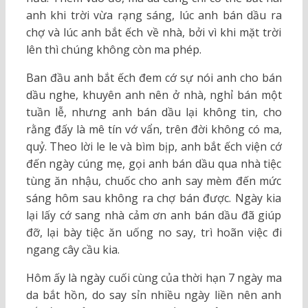
anh khi trời vừa rạng sáng, lúc anh bán dầu ra
chợ và lúc anh bắt ếch về nhà, bởi vì khi mặt trời
lên thì chúng không còn ma phép.
Ban đầu anh bắt ếch đem cớ sự nói anh cho bán
dầu nghe, khuyên anh nên ở nhà, nghỉ bán một
tuần lễ, nhưng anh bán dầu lại không tin, cho
rằng đấy là mê tín vớ vẩn, trên đời không có ma,
quỷ. Theo lời le le và bìm bịp, anh bắt ếch viện cớ
đến ngày cúng mẹ, gọi anh bán dầu qua nhà tiệc
tùng ăn nhậu, chuốc cho anh say mèm đến mức
sáng hôm sau không ra chợ bán được. Ngày kia
lại lấy cớ sang nhà cảm ơn anh bán dầu đã giúp
đỡ, lại bày tiệc ăn uống no say, trì hoãn việc đi
ngang cây cầu kia.
Hôm ấy là ngày cuối cùng của thời hạn 7 ngày ma
da bắt hồn, do say sỉn nhiều ngày liền nên anh