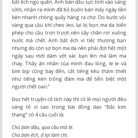
bắt ếch ngủ quên. Anh bán dầu sực tỉnh vào sáng
sớm, nhận ra mình đã bỏ buôn bán mấy ngày liền
bèn nhanh chóng quẩy hàng ra chợ. Do bước vội
vàng qua cầu khỉ cheo leo, lại bị bọn ma da biến
phép cho cầu trơn trượt nên sẩy chân rơi xuống
nước mà chết. Anh bắt ếch vì tiếc thương bạn
nhưng do còn sợ bọn ma da nên phải đợi hết một
ngày sau mới dám vớt xác bạn lên mà làm ma
chay. Thấy ân nhân của mình đau lòng, le le và
bìm bịp cũng bay đến, cất tiếng kêu thảm thiết
như tiếng kèn trống đám ma để tiễn biệt một
người chết oan.”
Đọc hết truyện cổ tích này thì có lẽ mọi người đều
sáng tỏ vì sao trong bài đồng dao “Bắc kim
thang” có 4 câu cuối là:
Chú bán dầu, qua cầu mà té.
Chú bán ếch, ở lại làm chi.