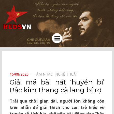
Kênh chia sẻ tri thức cộng đồng
Menu
⠀
POSTED
16/08/2025
ÂM NHẠC⠀
NGHỆ THUẬT⠀
ON
Giải mã bài hát ‘huyền bí’
Bắc kim thang cà lang bí rợ
Trải qua thời gian dài, người lớn không còn
kiên nhẫn để giải thích cho con trẻ hiểu về
truyện cổ tích kia, thế nên bài đồng dao “bắc