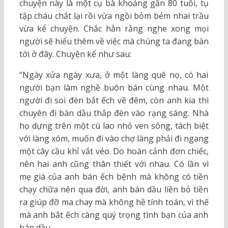
chuyện này là một cụ bà khoảng gần 80 tuổi, tụ
tập cháu chắt lại rồi vừa ngồi bỏm bẻm nhai trầu
vừa kể chuyện. Chắc hẳn rằng nghe xong mọi
người sẽ hiểu thêm về việc mà chúng ta đang bàn
tới ở đây. Chuyện kể như sau:
“Ngày xửa ngày xưa, ở một làng quê nọ, có hai
người bạn làm nghề buôn bán cùng nhau. Một
người đi soi đèn bắt ếch về đêm, còn anh kia thì
chuyên đi bán dầu thắp đèn vào rạng sáng. Nhà
họ dựng trên một cù lao nhỏ ven sông, tách biệt
với làng xóm, muốn đi vào chợ làng phải đi ngang
một cây cầu khỉ vắt vẻo. Do hoàn cảnh đơn chiếc,
nên hai anh cũng thân thiết với nhau. Có lần vì
mẹ già của anh bán ếch bệnh mà không có tiền
chạy chữa nên qua đời, anh bán dầu liền bỏ tiền
ra giúp đỡ ma chay mà không hề tính toán, vì thế
mà anh bắt ếch càng quý trọng tình bạn của anh
bán dầu.