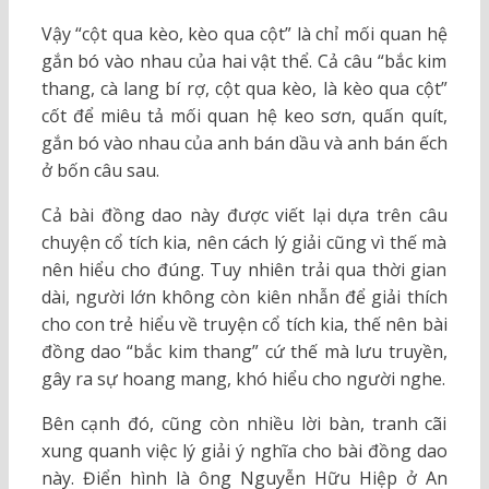
Vậy “cột qua kèo, kèo qua cột” là chỉ mối quan hệ
gắn bó vào nhau của hai vật thể. Cả câu “bắc kim
thang, cà lang bí rợ, cột qua kèo, là kèo qua cột”
cốt để miêu tả mối quan hệ keo sơn, quấn quít,
gắn bó vào nhau của anh bán dầu và anh bán ếch
ở bốn câu sau.
Cả bài đồng dao này được viết lại dựa trên câu
chuyện cổ tích kia, nên cách lý giải cũng vì thế mà
nên hiểu cho đúng. Tuy nhiên trải qua thời gian
dài, người lớn không còn kiên nhẫn để giải thích
cho con trẻ hiểu về truyện cổ tích kia, thế nên bài
đồng dao “bắc kim thang” cứ thế mà lưu truyền,
gây ra sự hoang mang, khó hiểu cho người nghe.
Bên cạnh đó, cũng còn nhiều lời bàn, tranh cãi
xung quanh việc lý giải ý nghĩa cho bài đồng dao
này. Điển hình là ông Nguyễn Hữu Hiệp ở An