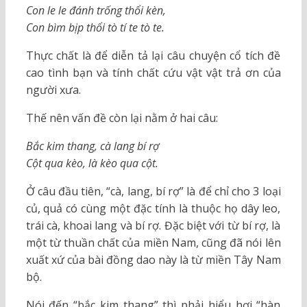
Con le le đánh trống thổi kèn,
Con bìm bịp thổi tò tí te tò te.
Thực chất là để diễn tả lại câu chuyện cổ tích đề
cao tình bạn và tính chất cứu vật vật trả ơn của
người xưa.
Thế nên vấn đề còn lại nằm ở hai câu:
Bắc kim thang, cà lang bí rợ
Cột qua kèo, là kèo qua cột.
Ở câu đầu tiên, “cà, lang, bí rợ” là để chỉ cho 3 loại
củ, quả có cùng một đặc tính là thuộc họ dây leo,
trái cà, khoai lang và bí rợ. Đặc biệt với từ bí rợ, là
một từ thuần chất của miền Nam, cũng đã nói lên
xuất xứ của bài đồng dao này là từ miền Tây Nam
bộ.
Nói đến “bắc kim thang” thì phải hiểu hơi “hàn