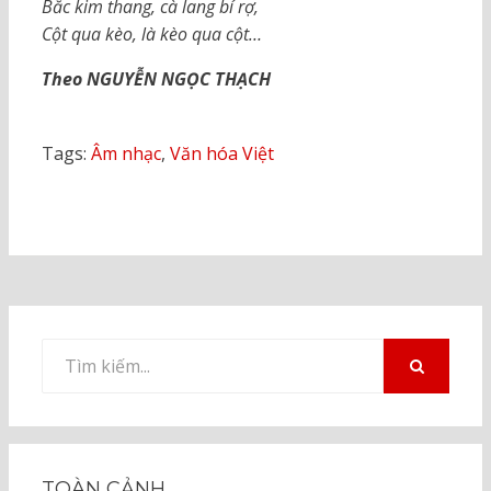
Bắc kim thang, cà lang bí rợ,
Cột qua kèo, là kèo qua cột…
Theo NGUYỄN NGỌC THẠCH
Tags:
Âm nhạc
,
Văn hóa Việt
Tìm
kiếm
TÌM
KIẾM
cho:
TOÀN CẢNH