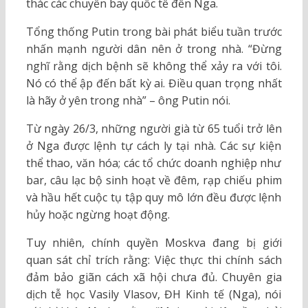
thác các chuyến bay quốc tế đến Nga.
Tổng thống Putin trong bài phát biểu tuần trước
nhấn mạnh người dân nên ở trong nhà. “Đừng
nghĩ rằng dịch bệnh sẽ không thể xảy ra với tôi.
Nó có thể ập đến bất kỳ ai. Điều quan trọng nhất
là hãy ở yên trong nhà” – ông Putin nói.
Từ ngày 26/3, những người già từ 65 tuổi trở lên
ở Nga được lệnh tự cách ly tại nhà. Các sự kiện
thể thao, văn hóa; các tổ chức doanh nghiệp như
bar, câu lạc bộ sinh hoạt về đêm, rạp chiếu phim
và hầu hết cuộc tụ tập quy mô lớn đều được lệnh
hủy hoặc ngừng hoạt động.
Tuy nhiên, chính quyền Moskva đang bị giới
quan sát chỉ trích rằng: Việc thực thi chính sách
đảm bảo giãn cách xã hội chưa đủ. Chuyên gia
dịch tễ học Vasily Vlasov, ĐH Kinh tế (Nga), nói