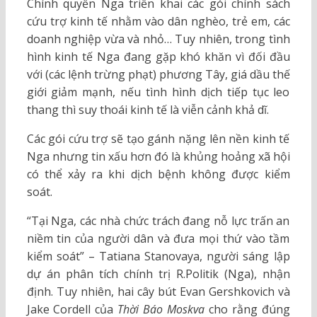
Chính quyền Nga triển khai các gói chính sách
cứu trợ kinh tế nhằm vào dân nghèo, trẻ em, các
doanh nghiệp vừa và nhỏ… Tuy nhiên, trong tình
hình kinh tế Nga đang gặp khó khăn vì đối đầu
với (các lệnh trừng phạt) phương Tây, giá dầu thế
giới giảm mạnh, nếu tình hình dịch tiếp tục leo
thang thì suy thoái kinh tế là viễn cảnh khả dĩ.
Các gói cứu trợ sẽ tạo gánh nặng lên nền kinh tế
Nga nhưng tin xấu hơn đó là khủng hoảng xã hội
có thể xảy ra khi dịch bệnh không được kiểm
soát.
“Tại Nga, các nhà chức trách đang nỗ lực trấn an
niềm tin của người dân và đưa mọi thứ vào tầm
kiểm soát” – Tatiana Stanovaya, người sáng lập
dự án phân tích chính trị R.Politik (Nga), nhận
định. Tuy nhiên, hai cây bút Evan Gershkovich và
Jake Cordell của
Thời Báo
Moskva
cho rằng đúng