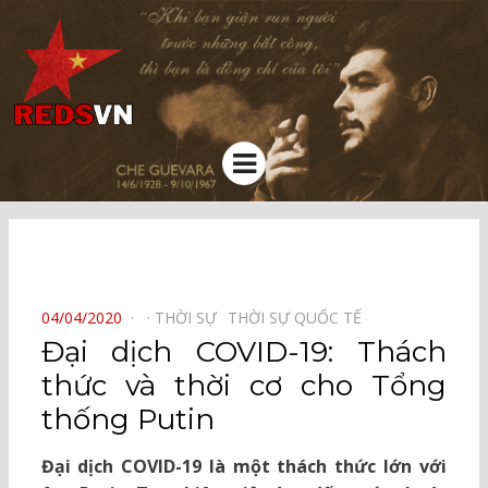
Kênh chia sẻ tri thức cộng đồng
Menu
⠀
POSTED
04/04/2020
THỜI SỰ⠀
THỜI SỰ QUỐC TẾ⠀
ON
Đại dịch COVID-19: Thách
thức và thời cơ cho Tổng
thống Putin
Đại dịch COVID-19 là một thách thức lớn với