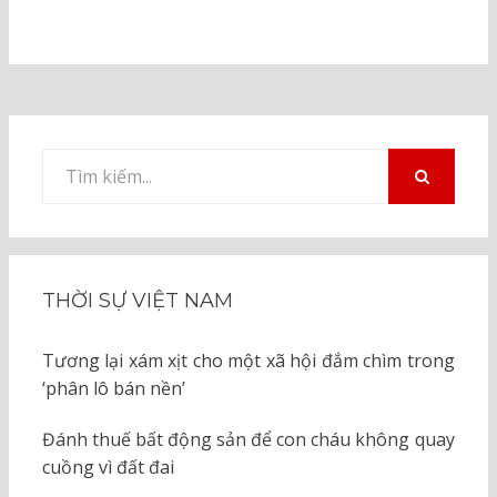
Tìm
kiếm
TÌM
KIẾM
cho:
THỜI SỰ VIỆT NAM
Tương lại xám xịt cho một xã hội đắm chìm trong
‘phân lô bán nền’
Đánh thuế bất động sản để con cháu không quay
cuồng vì đất đai