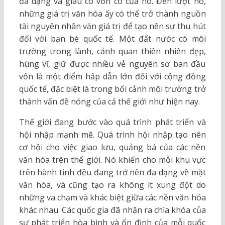
đa dạng và giàu có vốn có của nó. Đến lượt nó,
những giá trị văn hóa ấy có thể trở thành nguồn
tài nguyên nhân văn giá trị để tạo nên sự thu hút
đối với bạn bè quốc tế. Một đất nước có môi
trường trong lành, cảnh quan thiên nhiên đẹp,
hùng vĩ, giữ được nhiều vẻ nguyên sơ ban đầu
vốn là một điểm hấp dẫn lớn đối với cộng đồng
quốc tế, đặc biệt là trong bối cảnh môi trường trở
thành vấn đề nóng của cả thế giới như hiện nay.
Thế giới đang bước vào quá trình phát triển và
hội nhập mạnh mẽ. Quá trình hội nhập tạo nên
cơ hội cho việc giao lưu, quảng bá của các nền
văn hóa trên thế giới. Nó khiến cho mỗi khu vực
trên hành tinh đều đang trở nên đa dạng về mặt
văn hóa, và cũng tạo ra không ít xung đột do
những va chạm và khác biệt giữa các nền văn hóa
khác nhau. Các quốc gia đã nhận ra chìa khóa của
sự phát triển hòa bình và ổn định của mỗi quốc