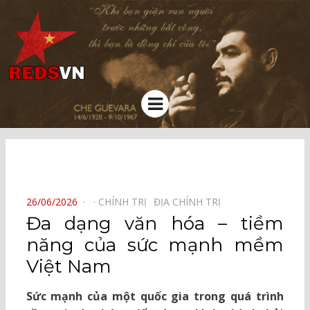
Kênh chia sẻ tri thức cộng đồng
Menu
⠀
POSTED
26/06/2026
CHÍNH TRỊ⠀
ĐỊA CHÍNH TRỊ⠀
ON
Đa dạng văn hóa – tiềm
năng của sức mạnh mềm
Việt Nam
Sức mạnh của một quốc gia trong quá trình