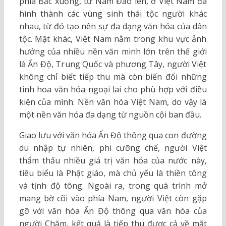
phía Bắc xuống, từ Nam Đảo lên, ở Việt Nam đã
hình thành các vùng sinh thái tộc người khác
nhau, từ đó tạo nên sự đa dạng văn hóa của dân
tộc. Mặt khác, Việt Nam nằm trong khu vực ảnh
hưởng của nhiều nền văn minh lớn trên thế giới
là Ấn Độ, Trung Quốc và phương Tây, người Việt
không chỉ biết tiếp thu mà còn biến đổi những
tinh hoa văn hóa ngoại lai cho phù hợp với điều
kiện của mình. Nền văn hóa Việt Nam, do vậy là
một nền văn hóa đa dạng từ nguồn cội ban đầu.
Giao lưu với văn hóa Ấn Độ thông qua con đường
du nhập tự nhiên, phi cưỡng chế, người Việt
thẩm thấu nhiều giá trị văn hóa của nước này,
tiêu biểu là Phật giáo, mà chủ yếu là thiền tông
và tịnh độ tông. Ngoài ra, trong quá trình mở
mang bờ cõi vào phía Nam, người Việt còn gặp
gỡ với văn hóa Ấn Độ thông qua văn hóa của
người Chăm, kết quả là tiếp thu được cả về mặt