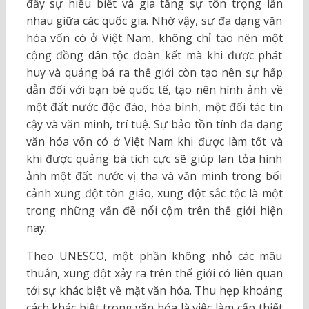
đẩy sự hiểu biết và gia tăng sự tôn trọng lẫn
nhau giữa các quốc gia. Nhờ vậy, sự đa dạng văn
hóa vốn có ở Việt Nam, không chỉ tạo nên một
cộng đồng dân tộc đoàn kết mà khi được phát
huy và quảng bá ra thế giới còn tạo nên sự hấp
dẫn đối với bạn bè quốc tế, tạo nên hình ảnh về
một đất nước độc đáo, hòa bình, một đối tác tin
cậy và văn minh, trí tuệ. Sự bảo tồn tính đa dạng
văn hóa vốn có ở Việt Nam khi được làm tốt và
khi được quảng bá tích cực sẽ giúp lan tỏa hình
ảnh một đất nước vị tha và văn minh trong bối
cảnh xung đột tôn giáo, xung đột sắc tộc là một
trong những vấn đề nổi cộm trên thế giới hiện
nay.
Theo UNESCO, một phần không nhỏ các mâu
thuẫn, xung đột xảy ra trên thế giới có liên quan
tới sự khác biệt về mặt văn hóa. Thu hẹp khoảng
cách khác biệt trong văn hóa là việc làm cấp thiết