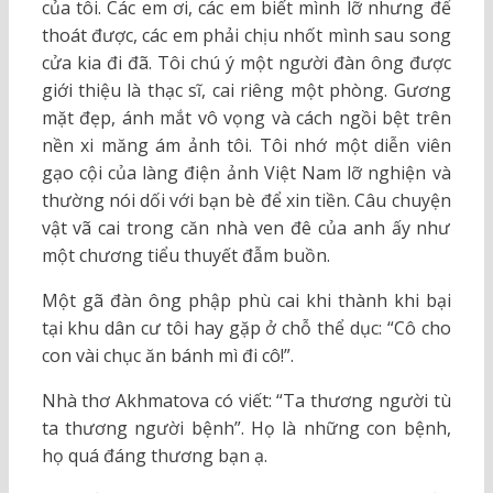
của tôi. Các em ơi, các em biết mình lỡ nhưng để
thoát được, các em phải chịu nhốt mình sau song
cửa kia đi đã. Tôi chú ý một người đàn ông được
giới thiệu là thạc sĩ, cai riêng một phòng. Gương
mặt đẹp, ánh mắt vô vọng và cách ngồi bệt trên
nền xi măng ám ảnh tôi. Tôi nhớ một diễn viên
gạo cội của làng điện ảnh Việt Nam lỡ nghiện và
thường nói dối với bạn bè để xin tiền. Câu chuyện
vật vã cai trong căn nhà ven đê của anh ấy như
một chương tiểu thuyết đẫm buồn.
Một gã đàn ông phập phù cai khi thành khi bại
tại khu dân cư tôi hay gặp ở chỗ thể dục: “Cô cho
con vài chục ăn bánh mì đi cô!”.
Nhà thơ Akhmatova có viết: “Ta thương người tù
ta thương người bệnh”. Họ là những con bệnh,
họ quá đáng thương bạn ạ.