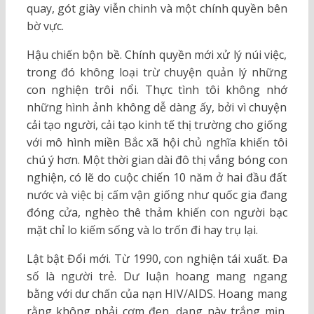
quay, gót giày viễn chinh và một chính quyền bên
bờ vực.
Hậu chiến bộn bề. Chính quyền mới xử lý núi việc,
trong đó không loại trừ chuyện quản lý những
con nghiện trôi nổi. Thực tình tôi không nhớ
những hình ảnh không dễ dàng ấy, bởi vì chuyện
cải tạo người, cải tạo kinh tế thị trường cho giống
với mô hình miền Bắc xã hội chủ nghĩa khiến tôi
chú ý hơn. Một thời gian dài đô thị vắng bóng con
nghiện, có lẽ do cuộc chiến 10 năm ở hai đầu đất
nước và việc bị cấm vận giống như quốc gia đang
đóng cửa, nghèo thê thảm khiến con người bạc
mặt chỉ lo kiếm sống và lo trốn đi hay trụ lại.
Lật bật Đổi mới. Từ 1990, con nghiện tái xuất. Đa
số là người trẻ. Dư luận hoang mang ngang
bằng với dư chấn của nạn HIV/AIDS. Hoang mang
rằng không phải cơm đen, dạng này trắng mịn,