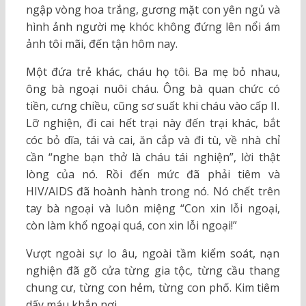
ngập vòng hoa trắng, gương mặt con yên ngủ và
hình ảnh người mẹ khóc không đứng lên nổi ám
ảnh tôi mãi, đến tận hôm nay.
Một đứa trẻ khác, cháu họ tôi. Ba mẹ bỏ nhau,
ông bà ngoại nuôi cháu. Ông bà quan chức có
tiền, cưng chiều, cũng sơ suất khi cháu vào cấp II.
Lỡ nghiện, đi cai hết trại này đến trại khác, bắt
cóc bỏ dĩa, tái và cai, ăn cắp và đi tù, về nhà chỉ
cần “nghe bạn thở là cháu tái nghiện”, lời thật
lòng của nó. Rồi đến mức đã phải tiêm và
HIV/AIDS đã hoành hành trong nó. Nó chết trên
tay bà ngoại và luôn miệng “Con xin lỗi ngoại,
còn làm khổ ngoại quá, con xin lỗi ngoại!”
Vượt ngoài sự lo âu, ngoài tầm kiểm soát, nạn
nghiện đã gõ cửa từng gia tộc, từng cầu thang
chung cư, từng con hẻm, từng con phố. Kim tiêm
dấy máu khắp nơi.