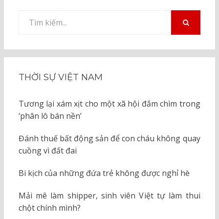
Tìm
kiếm
TÌM
KIẾM
cho:
THỜI SỰ VIỆT NAM
Tương lại xám xịt cho một xã hội đắm chìm trong
‘phân lô bán nền’
Đánh thuế bất động sản để con cháu không quay
cuồng vì đất đai
Bi kịch của những đứa trẻ không được nghỉ hè
Mải mê làm shipper, sinh viên Việt tự làm thui
chột chính mình?