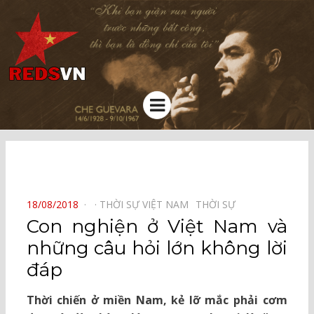
Kênh chia sẻ tri thức cộng đồng
Menu
⠀
POSTED
18/08/2018
THỜI SỰ VIỆT NAM⠀
THỜI SỰ⠀
ON
Con nghiện ở Việt Nam và
những câu hỏi lớn không lời
đáp
Thời chiến ở miền Nam, kẻ lỡ mắc phải cơm