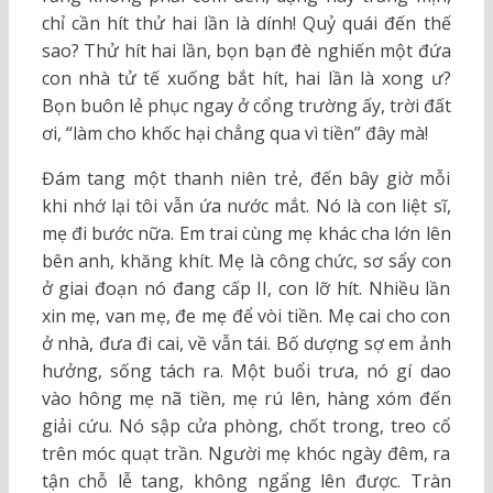
chỉ cần hít thử hai lần là dính! Quỷ quái đến thế
sao? Thử hít hai lần, bọn bạn đè nghiến một đứa
con nhà tử tế xuống bắt hít, hai lần là xong ư?
Bọn buôn lẻ phục ngay ở cổng trường ấy, trời đất
ơi, “làm cho khốc hại chẳng qua vì tiền” đây mà!
Đám tang một thanh niên trẻ, đến bây giờ mỗi
khi nhớ lại tôi vẫn ứa nước mắt. Nó là con liệt sĩ,
mẹ đi bước nữa. Em trai cùng mẹ khác cha lớn lên
bên anh, khăng khít. Mẹ là công chức, sơ sẩy con
ở giai đoạn nó đang cấp II, con lỡ hít. Nhiều lần
xin mẹ, van mẹ, đe mẹ để vòi tiền. Mẹ cai cho con
ở nhà, đưa đi cai, về vẫn tái. Bố dượng sợ em ảnh
hưởng, sống tách ra. Một buổi trưa, nó gí dao
vào hông mẹ nã tiền, mẹ rú lên, hàng xóm đến
giải cứu. Nó sập cửa phòng, chốt trong, treo cổ
trên móc quạt trần. Người mẹ khóc ngày đêm, ra
tận chỗ lễ tang, không ngẩng lên được. Tràn