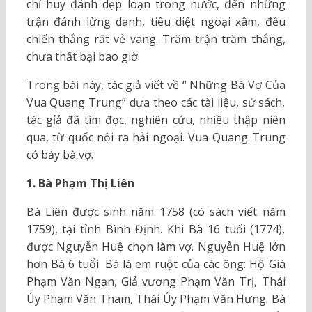
chỉ huy đánh dẹp loạn trong nước, đến những
trận đánh lừng danh, tiêu diệt ngoại xâm, đều
chiến thắng rất vẻ vang. Trăm trận trăm thắng,
chưa thất bại bao giờ.
Trong bài này, tác giả viết về “ Những Bà Vợ Của
Vua Quang Trung” dựa theo các tài liệu, sử sách,
tác gỉả đã tìm đọc, nghiên cứu, nhiều thập niên
qua, từ quốc nội ra hải ngoại. Vua Quang Trung
có bảy bà vợ.
1. Bà Phạm Thị Liên
Bà Liên được sinh năm 1758 (có sách viết năm
1759), tại tỉnh Bình Định. Khi Bà 16 tuổi (1774),
được Nguyễn Huệ chọn làm vợ. Nguyễn Huệ lớn
hơn Bà 6 tuổi. Bà là em ruột của các ông: Hộ Giá
Phạm Văn Ngạn, Giả vương Phạm Văn Trị, Thái
Úy Phạm Văn Tham, Thái Úy Phạm Văn Hưng. Bà