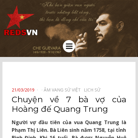
Kênh chia sẻ tri thức cộng đồng
Menu
⠀
POSTED
21/03/2019
ÂM VANG SỬ VIỆT⠀
LỊCH SỬ⠀
ON
Chuyện về 7 bà vợ của
Hoàng đế Quang Trung
Người vợ đầu tiên của vua Quang Trung là
Phạm Thị Liên. Bà Liên sinh năm 1758, tại tỉnh
Bình Định. Khi 16 tuổi, Bà được Nguyễn Huệ