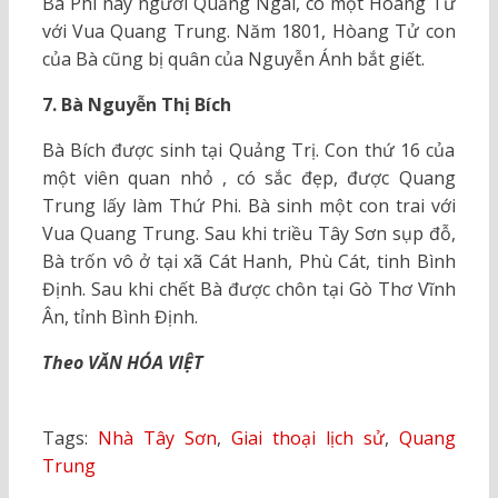
Bà Phi này người Quảng Ngãi, có một Hoàng Tử
với Vua Quang Trung. Năm 1801, Hòang Tử con
của Bà cũng bị quân của Nguyễn Ánh bắt giết.
7. Bà Nguyễn Thị Bích
Bà Bích được sinh tại Quảng Trị. Con thứ 16 của
một viên quan nhỏ , có sắc đẹp, được Quang
Trung lấy làm Thứ Phi. Bà sinh một con trai với
Vua Quang Trung. Sau khi triều Tây Sơn sụp đỗ,
Bà trốn vô ở tại xã Cát Hanh, Phù Cát, tinh Bình
Định. Sau khi chết Bà được chôn tại Gò Thơ Vĩnh
Ân, tỉnh Bình Định.
Theo VĂN HÓA VIỆT
Tags:
Nhà Tây Sơn
,
Giai thoại lịch sử
,
Quang
Trung