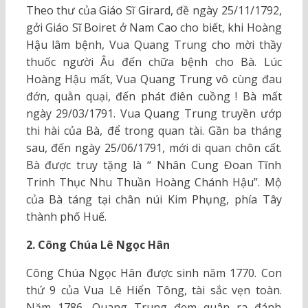
Theo thư của Giáo Sĩ Girard, đề ngày 25/11/1792,
gởi Giáo Sĩ Boiret ở Nam Cao cho biết, khi Hoàng
Hậu lâm bệnh, Vua Quang Trung cho mời thầy
thuốc người Âu đến chữa bệnh cho Bà. Lúc
Hoàng Hậu mất, Vua Quang Trung vô cùng đau
đớn, quằn quại, đến phát điên cuồng ! Bà mất
ngày 29/03/1791. Vua Quang Trung truyền ướp
thi hài của Bà, để trong quan tài. Gần ba tháng
sau, đến ngày 25/06/1791, mới di quan chôn cất.
Bà được truy tặng là “ Nhân Cung Đoan Tĩnh
Trinh Thục Nhu Thuần Hoàng Chánh Hậu”. Mộ
của Bà táng tại chân núi Kim Phụng, phía Tây
thành phố Huế.
2. Công Chúa Lê Ngọc Hân
Công Chúa Ngọc Hân được sinh năm 1770. Con
thứ 9 của Vua Lê Hiển Tông, tài sắc vẹn toàn.
Năm 1786, Quang Trung đem quân ra đánh