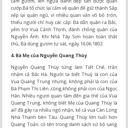
cầm gươm, lên ngựa đánh dẹp tan được quân
cướp.Bà tổ chức lại cấm vệ quân để giữ thành Sắp
xếp lại quân ngũ, vì nhiều quan văn võ bỏ trốn,
thiếu người chỉ huy các cấp. Bà dẫn quân ra Bắc,
yểm trợ Vua Cảnh Thịnh, đánh chống quân của
Nguyễn Ánh. Khi Nhà Tây Sơn hoàn toàn thất
thủ, Bà dùng gươm tự sát, ngày 16.06.1802.
4. Bà Mẹ của Nguyễn Quang Thùy
Nguyễn Quang Thùy từng làm Tiết Chế, trấn
nhậm cả Bắc Hà. Người ta biết Thuỳ là con của
Vua Quang Trung nhưng, không phải là con của
Bà Phạm Thị Liên ,cũng,không phải con của Ngọc
Hân. Nhiều ngươi quan tâm đến gia thế của Vua
Quang Trung, không biết Mẹ của Quang Thùy là
ai? đã gây ra nhiều ngộ nhận, kể cả vua Càn Long
Nhà Thanh bên Tàu. Quang Thùy lớn tuổi hơn
Quang Toản. có tên trong danh sách sứ bộ sang