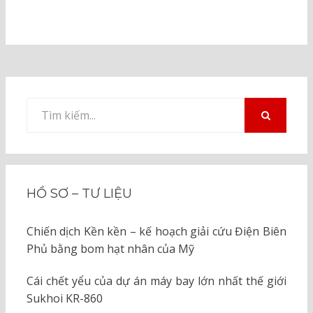
Tìm
kiếm
TÌM
KIẾM
cho:
HỒ SƠ – TƯ LIỆU
Chiến dịch Kền kền – kế hoạch giải cứu Điện Biên
Phủ bằng bom hạt nhân của Mỹ
Cái chết yểu của dự án máy bay lớn nhất thế giới
Sukhoi KR-860