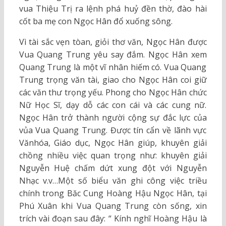
vua Thiệu Trị ra lệnh phá huỷ đền thờ, đào hài
cốt ba mẹ con Ngọc Hân đổ xuống sông.
Vì tài sắc vẹn tòan, giỏi thơ văn, Ngọc Hân được
Vua Quang Trung yêu say đắm. Ngọc Hân xem
Quang Trung là một vĩ nhân hiếm có. Vua Quang
Trung trọng văn tài, giao cho Ngọc Hân coi giữ
các văn thư trọng yếu. Phong cho Ngọc Hân chức
Nữ Học Sĩ, dạy dỗ các con cái và các cung nữ.
Ngọc Hân trở thành người cộng sự đắc lực của
vủa Vua Quang Trung. Được tín cẩn về lãnh vực
Vănhóa, Giáo dục, Ngọc Hân giúp, khuyên giải
chồng nhiều việc quan trọng như: khuyên giải
Nguyễn Huệ chấm dứt xung đột với Nguyễn
Nhạc v.v…Một số biểu văn ghi công việc triều
chính trong Băc Cung Hoàng Hậu Ngọc Hân, tại
Phú Xuân khi Vua Quang Trung còn sống, xin
trích vài đoạn sau đây: “ Kính nghĩ Hoàng Hậu là