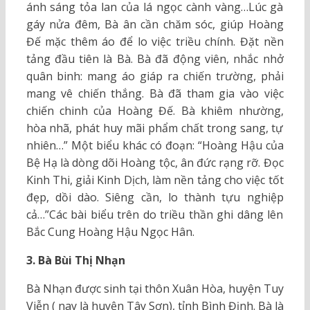
ánh sáng tỏa lan của lá ngọc cành vàng…Lúc gà
gáy nửa đêm, Bà ân cần chăm sóc, giúp Hoàng
Đế mặc thêm áo để lo việc triều chính. Đặt nền
tảng đầu tiên là Bà. Bà đã động viên, nhắc nhở
quân binh: mang áo giáp ra chiến trường, phải
mang vê chiến thắng. Bà đã tham gia vào việc
chiến chinh của Hoàng Đế. Bà khiêm nhường,
hòa nhã, phát huy mãi phẩm chất trong sang, tự
nhiên…” Một biểu khác có đoạn: “Hoàng Hậu của
Bệ Hạ là dòng dõi Hoàng tộc, ân đức rạng rỡ. Đọc
Kinh Thi, giải Kinh Dịch, làm nền tảng cho việc tốt
đẹp, dồi dào. Siêng cần, lo thành tựu nghiệp
cả…”Các bài biểu trên do triều thần ghi dâng lên
Bắc Cung Hoàng Hậu Ngọc Hân.
3. Bà Bùi Thị Nhạn
Bà Nhạn được sinh tại thôn Xuân Hòa, huyện Tuy
Viễn ( nay là huyện Tây Sơn), tỉnh Bình Định. Bà là