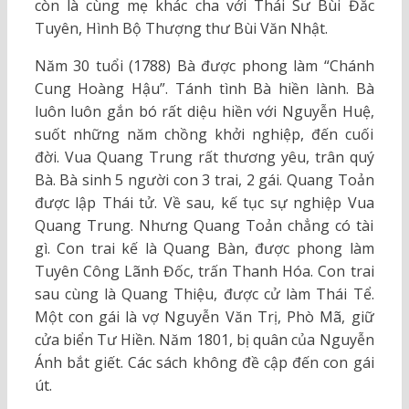
còn là cùng mẹ khác cha với Thái Sư Bùi Đắc
Tuyên, Hình Bộ Thượng thư Bùi Văn Nhật.
Năm 30 tuổi (1788) Bà được phong làm “Chánh
Cung Hoàng Hậu”. Tánh tình Bà hiền lành. Bà
luôn luôn gắn bó rất diệu hiền với Nguyễn Huệ,
suốt những năm chồng khởi nghiệp, đến cuối
đời. Vua Quang Trung rất thương yêu, trân quý
Bà. Bà sinh 5 người con 3 trai, 2 gái. Quang Toản
được lập Thái tử. Về sau, kế tục sự nghiệp Vua
Quang Trung. Nhưng Quang Toản chẳng có tài
gì. Con trai kế là Quang Bàn, được phong làm
Tuyên Công Lãnh Đốc, trấn Thanh Hóa. Con trai
sau cùng là Quang Thiệu, được cử làm Thái Tể.
Một con gái là vợ Nguyễn Văn Trị, Phò Mã, giữ
cửa biển Tư Hiền. Năm 1801, bị quân của Nguyễn
Ánh bắt giết. Các sách không đề cập đến con gái
út.