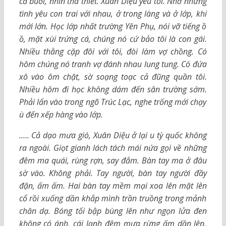
cả buổi, nhìn tha thiết. Xuân Diệu yêu tôi. Nhớ những
tình yêu con trai với nhau, ở trong làng và ở lớp, khi
mới lớn. Học lớp nhất trường Yên Phụ, nói vỡ tiếng ồ
ồ, mặt xùi trứng cá, chúng nó cứ bảo tôi là con gái.
Nhiều thằng cặp đôi với tôi, đòi làm vợ chồng. Có
hôm chúng nó tranh vợ đánh nhau lung tung. Có đứa
xô vào ôm chặt, sờ soạng toạc cả đũng quần tôi.
Nhiều hôm đi học không dám đến sân trường sớm.
Phải lẩn vào trong ngõ Trúc Lạc, nghe trống mới chạy
ù đến xếp hàng vào lớp.
….. Cả dạo mưa gió, Xuân Diệu ở lại u tỳ quốc không
ra ngoài. Giọt gianh lách tách mái nứa gọi về những
đêm ma quái, rùng rợn, say đắm. Bàn tay ma ở đâu
sờ vào. Không phải. Tay người, bàn tay người đầy
đặn, ấm ấm. Hai bàn tay mềm mại xoa lên mặt lên
cổ rồi xuống dần khắp mình trần truồng trong mảnh
chăn dạ. Bóng tối bập bùng lên như ngọn lửa đen
không có ánh, cái lạnh đêm mưa rừng ấm dần lên.