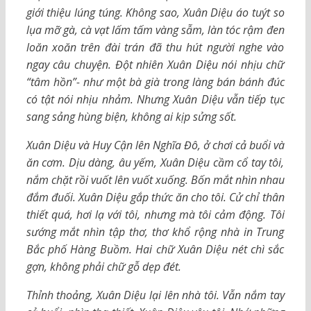
giới thiệu lúng túng. Không sao, Xuân Diệu áo tuýt so
lụa mỡ gà, cà vạt lấm tấm vàng sẫm, làn tóc rậm đen
loăn xoăn trên đài trán đã thu hút người nghe vào
ngay câu chuyện. Đột nhiên Xuân Diệu nói nhịu chữ
“tâm hồn”- như một bà già trong làng bán bánh đúc
có tật nói nhịu nhảm. Nhưng Xuân Diệu vẫn tiếp tục
sang sảng hùng biện, không ai kịp sửng sốt.
Xuân Diệu và Huy Cận lên Nghĩa Đô, ở chơi cả buổi và
ăn cơm. Dịu dàng, âu yếm, Xuân Diệu cầm cổ tay tôi,
nắm chặt rồi vuốt lên vuốt xuống. Bốn mắt nhìn nhau
đắm đuối. Xuân Diệu gắp thức ăn cho tôi. Cử chỉ thân
thiết quá, hơi lạ với tôi, nhưng mà tôi cảm động. Tôi
sướng mắt nhìn tập thơ, thơ khổ rộng nhà in Trung
Bắc phố Hàng Buồm. Hai chữ Xuân Diệu nét chì sắc
gợn, không phải chữ gỗ dẹp đét.
Thỉnh thoảng, Xuân Diệu lại lên nhà tôi. Vẫn nắm tay