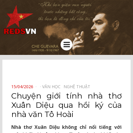
Kênh chia sẻ tri thức cộng đồng
Menu
⠀
POSTED
15/04/2026
VĂN HỌC⠀
NGHỆ THUẬT⠀
ON
Chuyện giới tính nhà thơ
Xuân Diệu qua hồi ký của
nhà văn Tô Hoài
Nhà thơ Xuân Diệu không chỉ nổi tiếng với