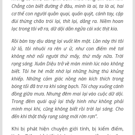
Chẳng còn biết đường ở đâu, mình là ai, ta là ai, hai
cơ thể con người quằn quại, quấn quýt, cánh tay, cặp
đùi thừng chão trói lại, thít lại, dằng ra. Niềm hoan
lạc trong tôi vỡ ra, dữ dội dằn ngửa cái xác thịt kia.
Rồi bàn tay dịu dàng lại vuốt lên mặt. Lần này thì tôi
lử lả, tôi nhuôi ra rên ư ử, như con điếm mê tơi
không nhớ nổi người thứ mấy, thứ mấy nữa. Trời
rạng sáng. Xuân Diệu trở về màn mình lúc nào không
biết. Tôi he hé mắt nhớ lại những hứng thú khủng
khiếp. Những cảm giác nồng nàn kích thích trong
bóng tối đã trơ ra khi sáng bạch. Tôi chạy xuống cánh
đồng giữa mưa. Nhưng đêm mai lại vào cuộc dữ dội.
Trong đêm quái quỷ lại thấy hình như không phải
mình mọi khi, cũng không biết rồi trời lại sáng. Cho
đến khi thật thấy rạng sáng mới rờn rợn”.
Khi bị phát hiện chuyện giới tính, bị kiểm điểm,