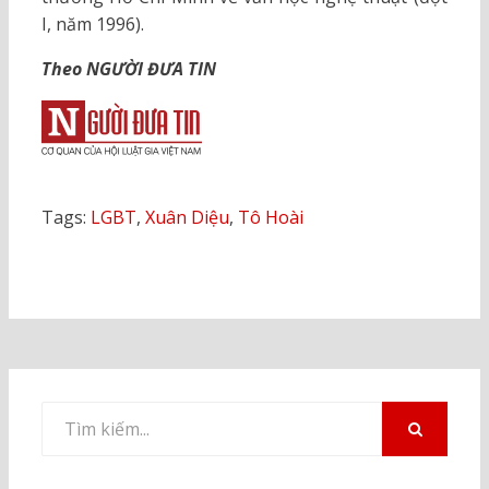
I, năm 1996).
Theo NGƯỜI ĐƯA TIN
Tags:
LGBT
,
Xuân Diệu
,
Tô Hoài
Tìm
kiếm
TÌM
KIẾM
cho: