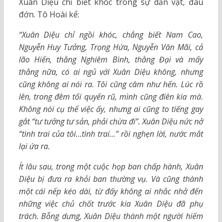
Xuân Diệu chỉ biết khóc trong sự dằn vặt, đau
đớn. Tô Hoài kể:
“Xuân Diệu chỉ ngồi khóc, chẳng biết Nam Cao,
Nguyễn Huy Tưởng, Trọng Hứa, Nguyễn Văn Mãi, cả
lão Hiến, thằng Nghiêm Bình, thằng Đại và mấy
thằng nữa, có ai ngủ với Xuân Diệu không, nhưng
cũng không ai nói ra. Tôi cũng câm như hến. Lúc rồ
lên, trong đêm tối quyến rũ, mình cũng điên kia mà.
Không nói cụ thể việc ấy, nhưng ai cũng to tiếng gay
gắt “tư tưởng tư sản, phải chừa đi”. Xuân Diệu nức nở
“tình trai của tôi…tình trai…” rồi nghẹn lời, nước mắt
lại ứa ra.
Ít lâu sau, trong một cuộc họp ban chấp hành, Xuân
Diệu bị đưa ra khỏi ban thường vụ. Và cũng thành
một cái nếp kéo dài, từ đấy không ai nhắc nhở đến
những việc chủ chốt trước kia Xuân Diệu đã phụ
trách. Bỗng dưng, Xuân Diệu thành một người hiếm