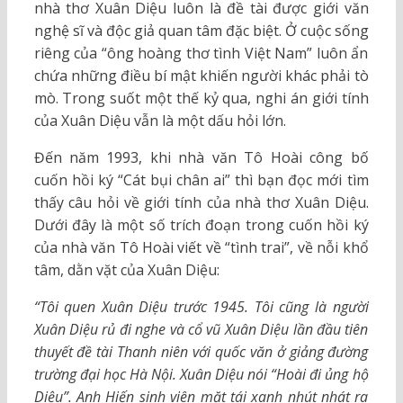
nhà thơ Xuân Diệu luôn là đề tài được giới văn
nghệ sĩ và độc giả quan tâm đặc biệt. Ở cuộc sống
riêng của “ông hoàng thơ tình Việt Nam” luôn ẩn
chứa những điều bí mật khiến người khác phải tò
mò. Trong suốt một thế kỷ qua, nghi án giới tính
của Xuân Diệu vẫn là một dấu hỏi lớn.
Đến năm 1993, khi nhà văn Tô Hoài công bố
cuốn hồi ký “Cát bụi chân ai” thì bạn đọc mới tìm
thấy câu hỏi về giới tính của nhà thơ Xuân Diệu.
Dưới đây là một số trích đoạn trong cuốn hồi ký
của nhà văn Tô Hoài viết về “tình trai”, về nỗi khổ
tâm, dằn vặt của Xuân Diệu:
“Tôi quen Xuân Diệu trước 1945. Tôi cũng là người
Xuân Diệu rủ đi nghe và cổ vũ Xuân Diệu lần đầu tiên
thuyết đề tài Thanh niên với quốc văn ở giảng đường
trường đại học Hà Nội. Xuân Diệu nói “Hoài đi ủng hộ
Diệu”. Anh Hiến sinh viên mặt tái xanh nhút nhát ra