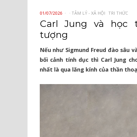
⠀
POSTED
01/07/2026
TÂM LÝ - XÃ HỘI⠀
TRI THỨC⠀
ON
Carl Jung và học 
tượng
Nếu như Sigmund Freud đào sâu và
bối cảnh tính dục thì Carl Jung c
nhất là qua lăng kính của thần thoạ