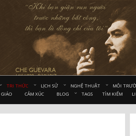
TRI THỨC⠀
LỊCH SỬ⠀
NGHỆ THUẬT⠀
MÔI TRƯ
 GIÁO⠀
CẢM XÚC⠀
BLOG⠀
TAGS
TÌM KIẾM
L