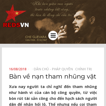
Kênh chia sẻ tri thức cộng đồng
Menu
⠀
POSTED
16/08/2018
DÂN CHỦ - PHÁP QUYỀN⠀
CHÍNH TRỊ⠀
ON
Bàn về nạn tham nhũng vặt
Xưa nay người ta chỉ nghĩ đến tham nhũng
như hành vi của cán bộ công quyền, từ việc
bòn rút tài sản công cho đến hạch sách người
dân để nhận hối lộ. Thế nhưng nếu coi tham