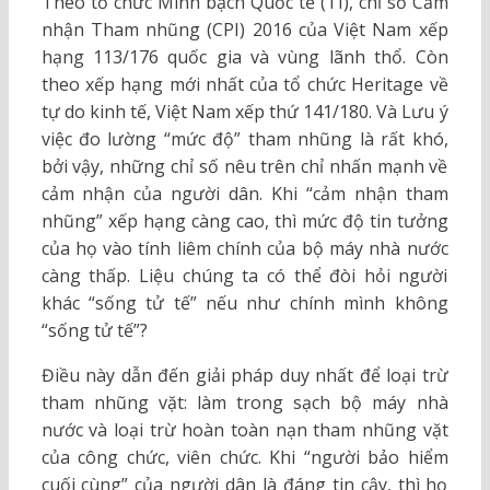
Theo tổ chức Minh bạch Quốc tế (TI), chỉ số Cảm
nhận Tham nhũng (CPI) 2016 của Việt Nam xếp
hạng 113/176 quốc gia và vùng lãnh thổ. Còn
theo xếp hạng mới nhất của tổ chức Heritage về
tự do kinh tế, Việt Nam xếp thứ 141/180. Và Lưu ý
việc đo lường “mức độ” tham nhũng là rất khó,
bởi vậy, những chỉ số nêu trên chỉ nhấn mạnh về
cảm nhận của người dân. Khi “cảm nhận tham
nhũng” xếp hạng càng cao, thì mức độ tin tưởng
của họ vào tính liêm chính của bộ máy nhà nước
càng thấp. Liệu chúng ta có thể đòi hỏi người
khác “sống tử tế” nếu như chính mình không
“sống tử tế”?
Điều này dẫn đến giải pháp duy nhất để loại trừ
tham nhũng vặt: làm trong sạch bộ máy nhà
nước và loại trừ hoàn toàn nạn tham nhũng vặt
của công chức, viên chức. Khi “người bảo hiểm
cuối cùng” của người dân là đáng tin cậy, thì họ