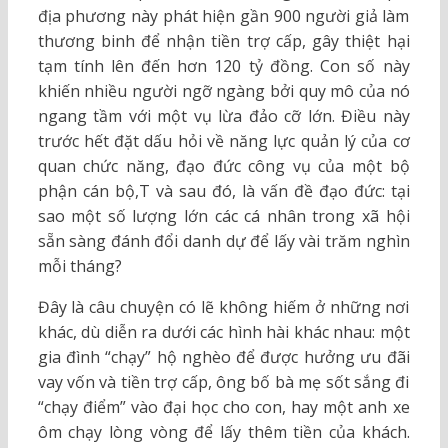
địa phương này phát hiện gần 900 người giả làm
thương binh để nhận tiền trợ cấp, gây thiệt hại
tạm tính lên đến hơn 120 tỷ đồng. Con số này
khiến nhiều người ngỡ ngàng bởi quy mô của nó
ngang tầm với một vụ lừa đảo cỡ lớn. Điều này
trước hết đặt dấu hỏi về năng lực quản lý của cơ
quan chức năng, đạo đức công vụ của một bộ
phận cán bộ,T và sau đó, là vấn đề đạo đức: tại
sao một số lượng lớn các cá nhân trong xã hội
sẵn sàng đánh đổi danh dự để lấy vài trăm nghìn
mỗi tháng?
Đây là câu chuyện có lẽ không hiếm ở những nơi
khác, dù diễn ra dưới các hình hài khác nhau: một
gia đình “chạy” hộ nghèo để được hưởng ưu đãi
vay vốn và tiền trợ cấp, ông bố bà mẹ sốt sắng đi
“chạy điểm” vào đại học cho con, hay một anh xe
ôm chạy lòng vòng để lấy thêm tiền của khách.