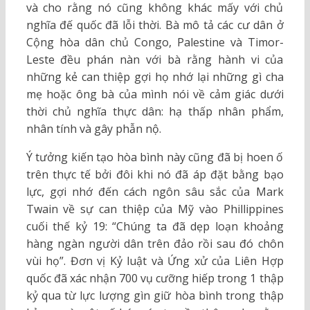
và cho rằng nó cũng không khác mấy với chủ
nghĩa đế quốc đã lỗi thời. Bà mô tả các cư dân ở
Cộng hòa dân chủ Congo, Palestine và Timor-
Leste đều phán nàn với bà rằng hành vi của
những kẻ can thiệp gợi họ nhớ lại những gì cha
mẹ hoặc ông bà của mình nói về cảm giác dưới
thời chủ nghĩa thực dân: hạ thấp nhân phẩm,
nhân tính và gây phẫn nộ.
Ý tưởng kiến tạo hòa bình này cũng đã bị hoen ố
trên thực tế bởi đôi khi nó đã áp đặt bằng bạo
lực, gợi nhớ đến cách ngôn sâu sắc của Mark
Twain về sự can thiệp của Mỹ vào Phillippines
cuối thế kỷ 19: “Chúng ta đã dẹp loạn khoảng
hàng ngàn người dân trên đảo rồi sau đó chôn
vùi họ”. Đơn vị Kỷ luật và Ứng xử của Liên Hợp
quốc đã xác nhận 700 vụ cưỡng hiếp trong 1 thập
kỷ qua từ lực lượng gìn giữ hòa bình trong thập