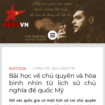
Kênh chia sẻ tri thức cộng đồng
Menu
⠀
POSTED
02/07/2026
CHÍNH TRỊ⠀
ĐỊA CHÍNH TRỊ⠀
ON
Bài học về chủ quyền và hòa
bình nhìn từ lịch sử chủ
nghĩa đế quốc Mỹ
Với các quốc gia có một lịch sử coi chủ quyền