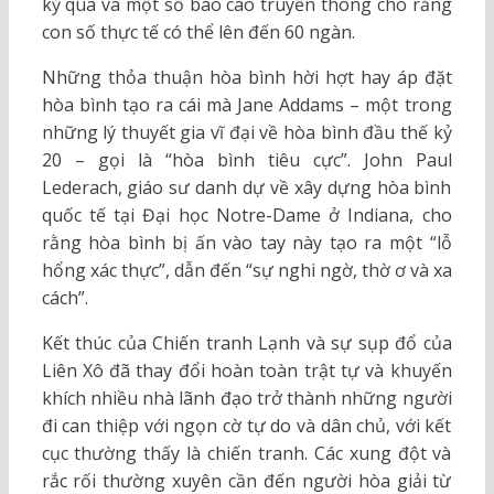
kỷ qua và một số báo cáo truyền thông cho rằng
con số thực tế có thể lên đến 60 ngàn.
Những thỏa thuận hòa bình hời hợt hay áp đặt
hòa bình tạo ra cái mà Jane Addams – một trong
những lý thuyết gia vĩ đại về hòa bình đầu thế kỷ
20 – gọi là “hòa bình tiêu cực”. John Paul
Lederach, giáo sư danh dự về xây dựng hòa bình
quốc tế tại Đại học Notre-Dame ở Indiana, cho
rằng hòa bình bị ấn vào tay này tạo ra một “lỗ
hổng xác thực”, dẫn đến “sự nghi ngờ, thờ ơ và xa
cách”.
Kết thúc của Chiến tranh Lạnh và sự sụp đổ của
Liên Xô đã thay đổi hoàn toàn trật tự và khuyến
khích nhiều nhà lãnh đạo trở thành những người
đi can thiệp với ngọn cờ tự do và dân chủ, với kết
cục thường thấy là chiến tranh. Các xung đột và
rắc rối thường xuyên cần đến người hòa giải từ