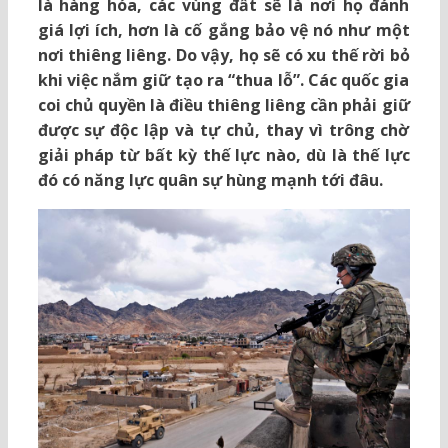
là hàng hóa, các vùng đất sẽ là nơi họ đánh
giá lợi ích, hơn là cố gắng bảo vệ nó như một
nơi thiêng liêng. Do vậy, họ sẽ có xu thế rời bỏ
khi việc nắm giữ tạo ra “thua lỗ”. Các quốc gia
coi chủ quyền là điều thiêng liêng cần phải giữ
được sự độc lập và tự chủ, thay vì trông chờ
giải pháp từ bất kỳ thế lực nào, dù là thế lực
đó có năng lực quân sự hùng mạnh tới đâu.