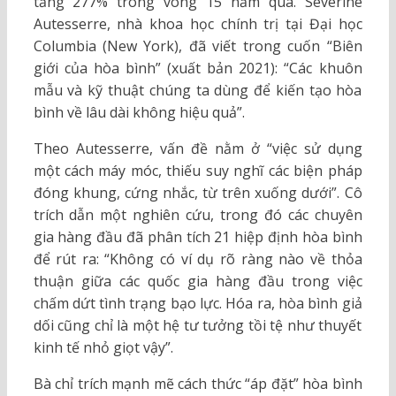
tăng 277% trong vòng 15 năm qua. Severine
Autesserre, nhà khoa học chính trị tại Đại học
Columbia (New York), đã viết trong cuốn “Biên
giới của hòa bình” (xuất bản 2021): “Các khuôn
mẫu và kỹ thuật chúng ta dùng để kiến tạo hòa
bình về lâu dài không hiệu quả”.
Theo Autesserre, vấn đề nằm ở “việc sử dụng
một cách máy móc, thiếu suy nghĩ các biện pháp
đóng khung, cứng nhắc, từ trên xuống dưới”. Cô
trích dẫn một nghiên cứu, trong đó các chuyên
gia hàng đầu đã phân tích 21 hiệp định hòa bình
để rút ra: “Không có ví dụ rõ ràng nào về thỏa
thuận giữa các quốc gia hàng đầu trong việc
chấm dứt tình trạng bạo lực. Hóa ra, hòa bình giả
dối cũng chỉ là một hệ tư tưởng tồi tệ như thuyết
kinh tế nhỏ giọt vậy”.
Bà chỉ trích mạnh mẽ cách thức “áp đặt” hòa bình