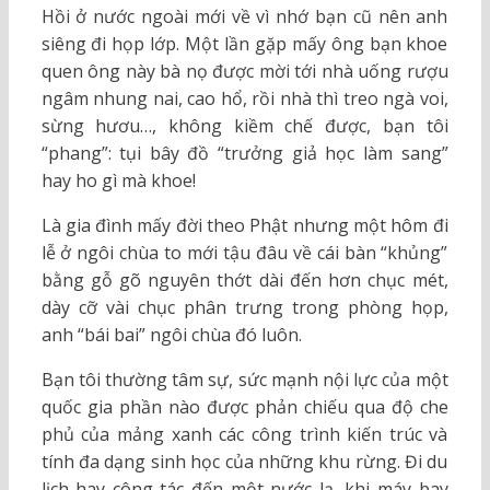
Hồi ở nước ngoài mới về vì nhớ bạn cũ nên anh
siêng đi họp lớp. Một lần gặp mấy ông bạn khoe
quen ông này bà nọ được mời tới nhà uống rượu
ngâm nhung nai, cao hổ, rồi nhà thì treo ngà voi,
sừng hươu…, không kiềm chế được, bạn tôi
“phang”: tụi bây đồ “trưởng giả học làm sang”
hay ho gì mà khoe!
Là gia đình mấy đời theo Phật nhưng một hôm đi
lễ ở ngôi chùa to mới tậu đâu về cái bàn “khủng”
bằng gỗ gõ nguyên thớt dài đến hơn chục mét,
dày cỡ vài chục phân trưng trong phòng họp,
anh “bái bai” ngôi chùa đó luôn.
Bạn tôi thường tâm sự, sức mạnh nội lực của một
quốc gia phần nào được phản chiếu qua độ che
phủ của mảng xanh các công trình kiến trúc và
tính đa dạng sinh học của những khu rừng. Đi du
lịch hay công tác đến một nước lạ, khi máy bay