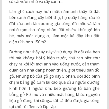
có cái vườn nhỏ và cây xanh…
Lần ghé cách nay hơn một năm anh thấy lô đất
bên cạnh đang xây biệt thự, họ quây hàng rào lô
đất của anh làm xưởng gia công đồ mộc và làm
nơi ở tạm cho công nhân. Rất nhiều khúc gỗ lớn
bé, máy móc dụng cụ làm mộc kê đầy khu đất
diện tích hơn 150m2.
Dường như thấy áy náy vì sử dụng lô đất của bạn
tôi mà không hỏi ý kiến trước, chủ căn biệt thự
chạy ra xởi lởi mời anh vào uống nước, dẫn tham
quan căn nhà đang hoàn thiện, giới thiệu dàn đồ
gỗ. Những bộ cửa gỗ gõ dày 5 phân, đôi độc bình
chạm bằng gỗ Cẩm lai cao quá đầu người đường
kính hơn 1 người ôm, bếp giường tủ bàn ghế
bằng gỗ Pơ-mu và nhiều mặt hàng khác nguyên
liệu gỗ đang thi công… tất cả đều được gia công
tại chỗ rồi đem vô lắp ráp.