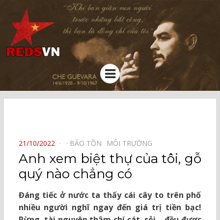
Kênh chia sẻ tri thức cộng đồng
Menu
⠀
POSTED
21/10/2022
BẢO TỒN⠀
MÔI TRƯỜNG⠀
ON
Anh xem biệt thự của tôi, gỗ
quý nào chẳng có
Đáng tiếc ở nước ta thấy cái cây to trên phố
nhiều người nghĩ ngay đến giá trị tiền bạc!
Rừng, tài nguyên thậm chí cát, sỏi… đều được