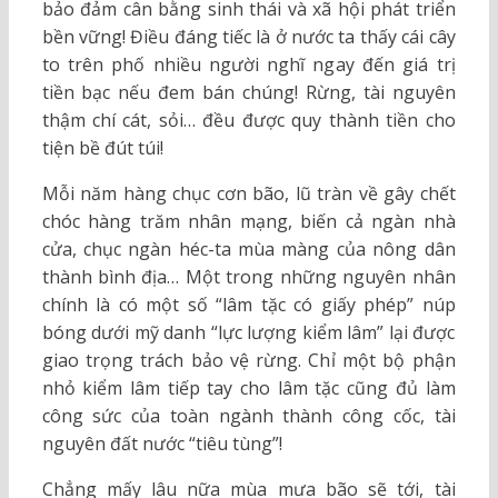
bảo đảm cân bằng sinh thái và xã hội phát triển
bền vững! Điều đáng tiếc là ở nước ta thấy cái cây
to trên phố nhiều người nghĩ ngay đến giá trị
tiền bạc nếu đem bán chúng! Rừng, tài nguyên
thậm chí cát, sỏi… đều được quy thành tiền cho
tiện bề đút túi!
Mỗi năm hàng chục cơn bão, lũ tràn về gây chết
chóc hàng trăm nhân mạng, biến cả ngàn nhà
cửa, chục ngàn héc-ta mùa màng của nông dân
thành bình địa… Một trong những nguyên nhân
chính là có một số “lâm tặc có giấy phép” núp
bóng dưới mỹ danh “lực lượng kiểm lâm” lại được
giao trọng trách bảo vệ rừng. Chỉ một bộ phận
nhỏ kiểm lâm tiếp tay cho lâm tặc cũng đủ làm
công sức của toàn ngành thành công cốc, tài
nguyên đất nước “tiêu tùng”!
Chẳng mấy lâu nữa mùa mưa bão sẽ tới, tài