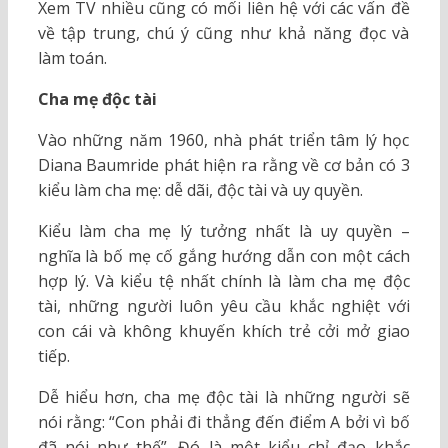
Xem TV nhiều cũng có mối liên hệ với các vấn đề
về tập trung, chú ý cũng như khả năng đọc và
làm toán.
Cha mẹ độc tài
Vào những năm 1960, nhà phát triển tâm lý học
Diana Baumride phát hiện ra rằng về cơ bản có 3
kiểu làm cha mẹ: dễ dãi, độc tài và uy quyền.
Kiểu làm cha mẹ lý tưởng nhất là uy quyền –
nghĩa là bố mẹ cố gắng hướng dẫn con một cách
hợp lý. Và kiểu tệ nhất chính là làm cha mẹ độc
tài, những người luôn yêu cầu khắc nghiệt với
con cái và không khuyến khích trẻ cởi mở giao
tiếp.
Dễ hiểu hơn, cha mẹ độc tài là những người sẽ
nói rằng: “Con phải đi thẳng đến điểm A bởi vì bố
đã nói như thế”. Đó là một kiểu chỉ đạo khắc