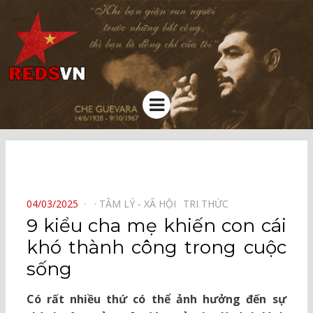
Kênh chia sẻ tri thức cộng đồng
Menu
⠀
POSTED
04/03/2025
TÂM LÝ - XÃ HỘI⠀
TRI THỨC⠀
ON
9 kiểu cha mẹ khiến con cái
khó thành công trong cuộc
sống
Có rất nhiều thứ có thể ảnh hưởng đến sự